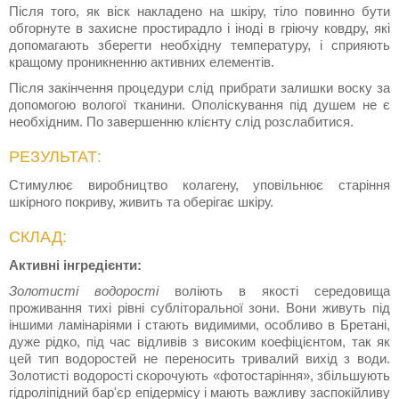
Після того, як віск накладено на шкіру, тіло повинно бути
обгорнуте в захисне простирадло і іноді в гріючу ковдру, які
допомагають зберегти необхідну температуру, і сприяють
кращому проникненню активних елементів.
Після закінчення процедури слід прибрати залишки воску за
допомогою вологої тканини. Ополіскування під душем не є
необхідним. По завершенню клієнту слід розслабитися.
РЕЗУЛЬТАТ:
Стимулює виробництво колагену, уповільнює старіння
шкірного покриву, живить та оберігає шкіру.
СКЛАД:
Активні інгредієнти:
Золотисті водорості
воліють в якості середовища
проживання тихі рівні субліторальної зони. Вони живуть під
іншими ламінаріями і стають видимими, особливо в Бретані,
дуже рідко, під час відливів з високим коефіцієнтом, так як
цей тип водоростей не переносить тривалий вихід з води.
Золотисті водорості скорочують «фотостаріння», збільшують
гідроліпідний бар'єр епідермісу і мають важливу заспокійливу