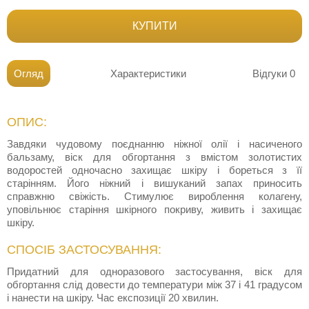
КУПИТИ
Огляд
Характеристики
Відгуки
0
ОПИС:
Завдяки чудовому поєднанню ніжної олії і насиченого
бальзаму, віск для обгортання з вмістом золотистих
водоростей одночасно захищає шкіру і бореться з її
старінням. Його ніжний і вишуканий запах приносить
справжню свіжість. Стимулює вироблення колагену,
уповільнює старіння шкірного покриву, живить і захищає
шкіру.
СПОСІБ ЗАСТОСУВАННЯ:
Придатний для одноразового застосування, віск для
обгортання слід довести до температури між 37 і 41 градусом
і нанести на шкіру. Час експозиції 20 хвилин.