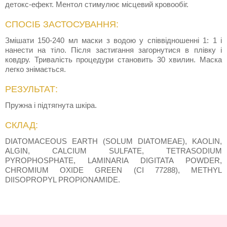
детокс-ефект. Ментол стимулює місцевий кровообіг.
СПОСІБ ЗАСТОСУВАННЯ:
Змішати 150-240 мл маски з водою у співвідношенні 1: 1 і
нанести на тіло. Після застигання загорнутися в плівку і
ковдру. Тривалість процедури становить 30 хвилин. Маска
легко знімається.
РЕЗУЛЬТАТ:
Пружна і підтягнута шкіра.
СКЛАД:
DIATOMACEOUS EARTH (SOLUM DIATOMEAE), KAOLIN,
ALGIN, CALCIUM SULFATE, TETRASODIUM
PYROPHOSPHATE, LAMINARIA DIGITATA POWDER,
CHROMIUM OXIDE GREEN (CI 77288), METHYL
DIISOPROPYL PROPIONAMIDE.