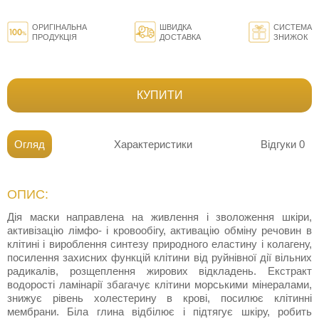
ОРИГІНАЛЬНА
ШВИДКА
СИСТЕМА
ПРОДУКЦІЯ
ДОСТАВКА
ЗНИЖОК
КУПИТИ
Огляд
Характеристики
Відгуки
0
ОПИС:
Дія маски направлена на живлення і зволоження шкіри,
активізацію лімфо- і кровообігу, активацію обміну речовин в
клітині і вироблення синтезу природного еластину і колагену,
посилення захисних функцій клітини від руйнівної дії вільних
радикалів, розщеплення жирових відкладень. Екстракт
водорості ламінарії збагачує клітини морськими мінералами,
знижує рівень холестерину в крові, посилює клітинні
мембрани. Біла глина відбілює і підтягує шкіру, робить