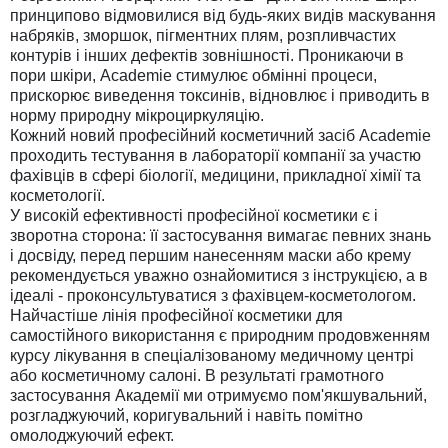
принципово відмовилися від будь-яких видів маскування
набряків, зморшок, пігментних плям, розпливчастих
контурів і інших дефектів зовнішності. Проникаючи в
пори шкіри, Academie стимулює обмінні процеси,
прискорює виведення токсинів, відновлює і приводить в
норму природну мікроциркуляцію.
Кожний новий професійний косметичний засіб Academie
проходить тестування в лабораторії компанії за участю
фахівців в сфері біології, медицини, прикладної хімії та
косметології.
У високій ефективності професійної косметики є і
зворотна сторона: її застосування вимагає певних знань
і досвіду, перед першим нанесенням маски або крему
рекомендується уважно ознайомитися з інструкцією, а в
ідеалі - проконсультуватися з фахівцем-косметологом.
Найчастіше лінія професійної косметики для
самостійного використання є природним продовженням
курсу лікування в спеціалізованому медичному центрі
або косметичному салоні. В результаті грамотного
застосування Академії ми отримуємо пом'якшувальний,
розгладжуючий, коригувальний і навіть помітно
омолоджуючий ефект.