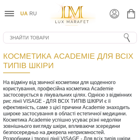
UA
RU
КОСМЕТИКА ACADEMIE ДЛЯ ВСІХ
ТИПІВ ШКІРИ
На відміну від звичної косметики для щоденного
користування, професійна косметика Academie
застосовується в лікувальних цілях. Однією з відмінних
рис лінії VISAGE - ДЛЯ ВСІХ ТИПІВ ШКІРИ є її
ефективність, саме з цієї причини Academie знаходить
широке застосування в області естетичної медицини.
Косметика Academie успішно усуває різні недоліки
зовнішнього вигляду шкіри, впливаючи зсередини
безпосередньо на джерела неприємностей.
Розробники і творці лінії VISAGE - Для всіх типів шкіри