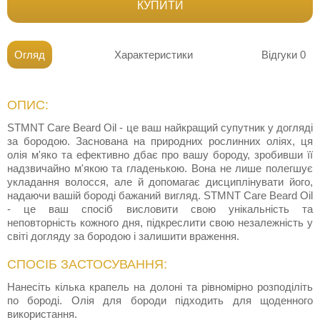
КУПИТИ
Огляд
Характеристики
Відгуки
0
ОПИС:
STMNT Care Beard Oil - це ваш найкращий супутник у догляді
за бородою. Заснована на природних рослинних оліях, ця
олія м'яко та ефективно дбає про вашу бороду, зробивши її
надзвичайно м'якою та гладенькою. Вона не лише полегшує
укладання волосся, але й допомагає дисциплінувати його,
надаючи вашій бороді бажаний вигляд. STMNT Care Beard Oil
- це ваш спосіб висловити свою унікальність та
неповторність кожного дня, підкреслити свою незалежність у
світі догляду за бородою і залишити враження.
СПОСІБ ЗАСТОСУВАННЯ:
Нанесіть кілька крапель на долоні та рівномірно розподіліть
по бороді. Олія для бороди підходить для щоденного
використання.