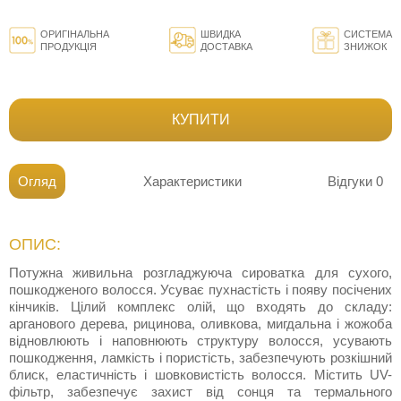
ОРИГІНАЛЬНА
ШВИДКА
СИСТЕМА
ПРОДУКЦІЯ
ДОСТАВКА
ЗНИЖОК
КУПИТИ
Огляд
Характеристики
Відгуки
0
ОПИС:
Потужна живильна розгладжуюча сироватка для сухого,
пошкодженого волосся. Усуває пухнастість і появу посічених
кінчиків. Цілий комплекс олій, що входять до складу:
арганового дерева, рицинова, оливкова, мигдальна і жожоба
відновлюють і наповнюють структуру волосся, усувають
пошкодження, ламкість і пористість, забезпечують розкішний
блиск, еластичність і шовковистість волосся. Містить UV-
фільтр, забезпечує захист від сонця та термального