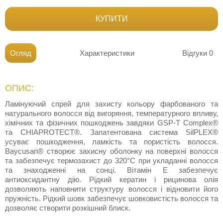
КУПИТИ
Огляд
Характеристики
Відгуки
0
ОПИС:
Ламінуючий спрей для захисту кольору фарбованого та
натурального волосся від вигоряння, температурного впливу,
хімічних та фізичних пошкоджень завдяки GSP-T Complex®
та CHIAPROTECT®. Запатентована система SilPLEX®
усуває пошкодження, ламкість та пористість волосся.
Baycusan® створює захисну оболонку на поверхні волосся
та забезпечує термозахист до 320°С при укладанні волосся
та знаходженні на сонці. Вітамін E забезпечує
антиоксидантну дію. Рідкий кератин і рицинова олія
дозволяють наповнити структуру волосся і відновити його
пружність. Рідкий шовк забезпечує шовковистість волосся та
дозволяє створити розкішний блиск.