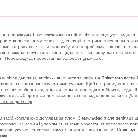
им регенеруючим і зволожуючим засобом після процедури видален
 росту волосся, тому ефект від епіляції протримається значно до
рми, за рахунок чого можна забути про проблему врослих волосків
Можна використовувати в якості щоденного лосьйону для тіла між с
иччя. Перешкоджає проростанню волосся під шкірою.
у після депіляції, як тільки ви очистили шкіру від
Плівкового воску
.
ділити по всій поверхні акуратними рухами. Щоб не травмувати тіло
 повністю вбереться, а тільки потім можна одягати білизну і одяг. Щ
вувати засіб протягом декількох днів після видалення волосся. Для
ї після депіляції
.
засіб комплексно доглядає за тілом. З емульсією після депіляції ш
зволоження дерми і уповільнення темпів зростання волосяного покр
реакції, усуває неприємні відчуття печіння і поколювання. Поліпшуєт
ків.