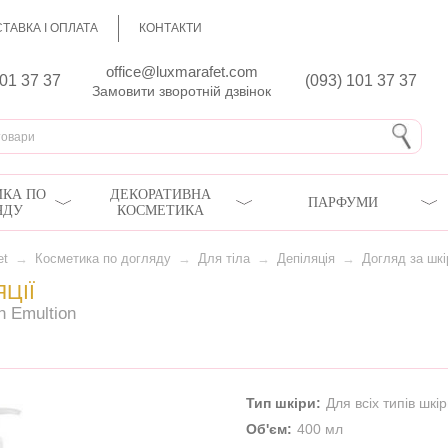
ТАВКА І ОПЛАТА
КОНТАКТИ
office@luxmarafet.com
801 37 37
(093) 101 37 37
Замовити зворотній дзвінок
КА ПО
ДЕКОРАТИВНА
ПАРФУМИ
ЯДУ
КОСМЕТИКА
et
→
Косметика по догляду
→
Для тіла
→
Депіляція
→
Догляд за шкі
ЦІЇ
n Emultion
Тип шкіри:
Для всіх типів шкі
Об'єм:
400 мл