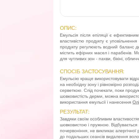
ОПИС:
Емульсія після епіляції є ефективн
властивістю продукту є уповільнення
продукту регулюють водний баланс де
містить ефірних масел і парабенів. 
для чутливих зон - пахви, бікіні, обл
СПОСІБ ЗАСТОСУВАННЯ:
Емульсію краще використовувати відраз
на необхідну зону і рівномірно розпо
серветкою. Слід почекати, поки продукт
шовковистість дерми, можна використо
використання емульсії і нанесення
Олі
РЕЗУЛЬТАТ:
Завдяки своїм особливим властивостям 
шовковистою і пружною. Відбувається 
почервоніння, не викликає алергічної 
до подальших сеансів видалення волос