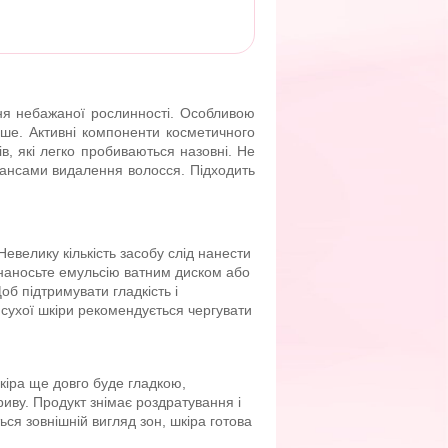
ня небажаної рослинності. Особливою
вше. Активні компоненти косметичного
, які легко пробиваються назовні. Не
еансами видалення волосся. Підходить
 Невелику кількість засобу слід нанести
, наносьте емульсію ватним диском або
об підтримувати гладкість і
 сухої шкіри рекомендується чергувати
кіра ще довго буде гладкою,
иву. Продукт знімає роздратування і
ься зовнішній вигляд зон, шкіра готова