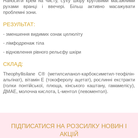
Наносити крем на чисту, суху шкіру круговими масажними
рухами вранці і ввечері. Більш активно масажувати
проблемні зони.
РЕЗУЛЬТАТ:
- зменшення видимих ознак целюліту
- лімфодренаж тіла
- відновлення рівного рельєфу шкіри
СКЛАД:
Theophyllisilane C® (метилсиланол-карбоксиметил-теофілін-
альгінат), вітамін Е (токоферолу ацетат), рослинні екстракти
(голки понтійської, плюща, кінського каштану, гамамелісу),
ДМАЕ, молочна кислота, L-ментол (левоментол).
ПІДПИСАТИСЯ НА РОЗСИЛКУ НОВИН І
АКЦІЙ