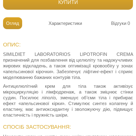
КУПИТИ
Огляд
Характеристики
Відгуки
0
ОПИС:
SIMILDIET LABORATORIOS LIPOTROFIN CREMA
призначений для позбавлення від целюліту та надокучливих
жирових відкладень, а також оптимізації кровообігу у зонах
«апельсинової кірочки». Забезпечує ліфтинг-ефект і сприяє
моделюванню бажаних контурів тіла.
Антицелюлітний крем для тіла також активізує
мікроциркуляцію і лімфодренаж, а також зміцнює стінки
судин. Посилює ліполіз, зменшує об’єми тіла і прибирає
ефект «апельсинової кірки». Стимулює синтез колагену й
еластину, має антиоксидантну і зволожуючу дію, підвищує
еластичність і пружність шкіри.
СПОСІБ ЗАСТОСУВАННЯ: