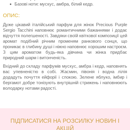
Базові ноти: мускус, амбра, білий кедр.
ОПИС:
Дуже цікавий італійський парфум для жінок Precious Purple
Sergio Tacchini наповнює романтичними бажаннями і додає
відчуття полегшеності. Завдяки своїй квіткової композиції цей
аромат подібний річним променям ранкового сонця, що
проникає в глибину душі і ніжно наповнює хорошим настроєм.
З цим ароматом будь-яка дівчина чи жінка придбає
природний шарм і витонченість.
Вхідний до складу парфумів мускус, амбра і кедр, наповнять
вас упевненістю в собі. Жасмин, півонія і водна лілія
додадуть почуття ейфорії і спокою. Зелене яблуко, імбир і
бергамот добре тонізують внутрішній стрижень і наповнюють
володарку нотами радості.
ПІДПИСАТИСЯ НА РОЗСИЛКУ НОВИН І
АКЦІЙ