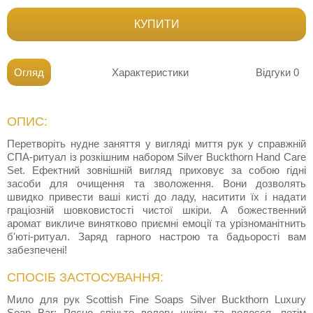
КУПИТИ
Огляд
Характеристики
Відгуки
0
ОПИС:
Перетворіть нудне заняття у вигляді миття рук у справжній
СПА-ритуал із розкішним набором Silver Buckthorn Hand Care
Set. Ефектний зовнішній вигляд приховує за собою гідні
засоби для очищення та зволоження. Вони дозволять
швидко привести ваші кисті до ладу, наситити їх і надати
граціозній шовковистості чистої шкіри. А божественний
аромат викличе винятково приємні емоції та урізноманітнить
б'юті-ритуал. Заряд гарного настрою та бадьорості вам
забезпечені!
СПОСІБ ЗАСТОСУВАННЯ:
Мило для рук Scottish Fine Soaps Silver Buckthorn Luxury
Soap Bar: Рясно спіньте вологу шкіру та волосся, потім