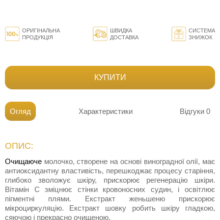
ОРИГІНАЛЬНА
ШВИДКА
СИСТЕМА
ПРОДУКЦІЯ
ДОСТАВКА
ЗНИЖОК
КУПИТИ
Огляд
Характеристики
Відгуки
0
ОПИС:
Очищаюче
молочко, створене на основі виноградної олії, має
антиоксидантну властивість, перешкоджає процесу старіння,
глибоко зволожує шкіру, прискорює регенерацію шкіри.
Вітамін С зміцнює стінки кровоносних судин, і освітлює
пігментні плями. Екстракт женьшеню прискорює
мікроциркуляцію. Екстракт шовку робить шкіру гладкою,
сяючою і прекрасно очищеною.