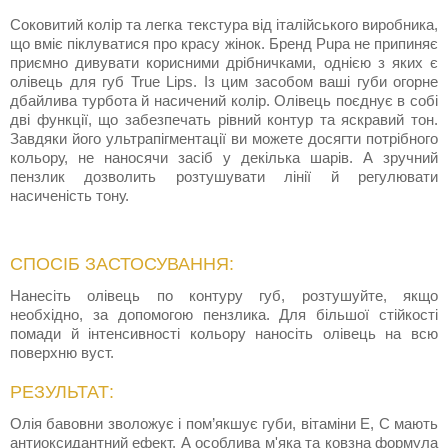
Соковитий колір та легка текстура від італійського виробника,
що вміє піклуватися про красу жінок. Бренд Pupa не припиняє
приємно дивувати корисними дрібничками, однією з яких є
олівець для губ True Lips. Із цим засобом ваші губи огорне
дбайлива турбота й насичений колір. Олівець поєднує в собі
дві функції, що забезпечать рівний контур та яскравий тон.
Завдяки його ультрапігментації ви можете досягти потрібного
кольору, не наносячи засіб у декілька шарів. А зручний
пензлик дозволить розтушувати лінії й регулювати
насиченість тону.
СПОСІБ ЗАСТОСУВАННЯ:
Нанесіть олівець по контуру губ, розтушуйте, якщо
необхідно, за допомогою пензлика. Для більшої стійкості
помади й інтенсивності кольору наносіть олівець на всю
поверхню вуст.
РЕЗУЛЬТАТ:
Олія бавовни зволожує і пом’якшує губи, вітаміни Е, С мають
антиоксидантний ефект. А особлива м'яка та ковзна формула