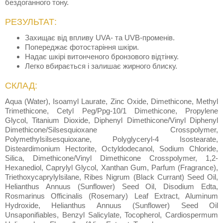
бездоганного тону.
РЕЗУЛЬТАТ:
Захищає від впливу UVA- та UVB-променів.
Попереджає фотостаріння шкіри.
Надає шкірі витонченого бронзового відтінку.
Легко вбирається і залишає жирного блиску.
СКЛАД:
Aqua (Water), Isoamyl Laurate, Zinc Oxide, Dimethicone, Methyl
Trimethicone, Cetyl Peg/Ppg-10/1 Dimethicone, Propylene
Glycol, Titanium Dioxide, Diphenyl Dimethicone/Vinyl Diphenyl
Dimethicone/Silsesquioxane Crosspolymer,
Polymethylsilsesquioxane, Polyglyceryl-4 Isostearate,
Disteardimonium Hectorite, Octyldodecanol, Sodium Chloride,
Silica, Dimethicone/Vinyl Dimethicone Crosspolymer, 1,2-
Hexanediol, Caprylyl Glycol, Xanthan Gum, Parfum (Fragrance),
Triethoxycaprylylsilane, Ribes Nigrum (Black Currant) Seed Oil,
Helianthus Annuus (Sunflower) Seed Oil, Disodium Edta,
Rosmarinus Officinalis (Rosemary) Leaf Extract, Aluminum
Hydroxide, Helianthus Annuus (Sunflower) Seed Oil
Unsaponifiables, Benzyl Salicylate, Tocopherol, Cardiospermum