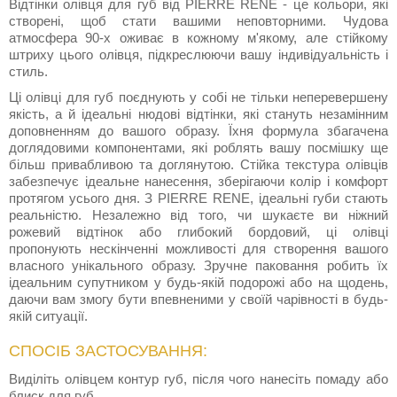
Відтінки олівця для губ від PIERRE RENE - це кольори, які
створені, щоб стати вашими неповторними. Чудова
атмосфера 90-х оживає в кожному м'якому, але стійкому
штриху цього олівця, підкреслюючи вашу індивідуальність і
стиль.
Ці олівці для губ поєднують у собі не тільки неперевершену
якість, а й ідеальні нюдові відтінки, які стануть незамінним
доповненням до вашого образу. Їхня формула збагачена
доглядовими компонентами, які роблять вашу посмішку ще
більш привабливою та доглянутою. Стійка текстура олівців
забезпечує ідеальне нанесення, зберігаючи колір і комфорт
протягом усього дня. З PIERRE RENE, ідеальні губи стають
реальністю. Незалежно від того, чи шукаєте ви ніжний
рожевий відтінок або глибокий бордовий, ці олівці
пропонують нескінченні можливості для створення вашого
власного унікального образу. Зручне паковання робить їх
ідеальним супутником у будь-якій подорожі або на щодень,
даючи вам змогу бути впевненими у своїй чарівності в будь-
якій ситуації.
СПОСІБ ЗАСТОСУВАННЯ:
Виділіть олівцем контур губ, після чого нанесіть помаду або
блиск для губ.