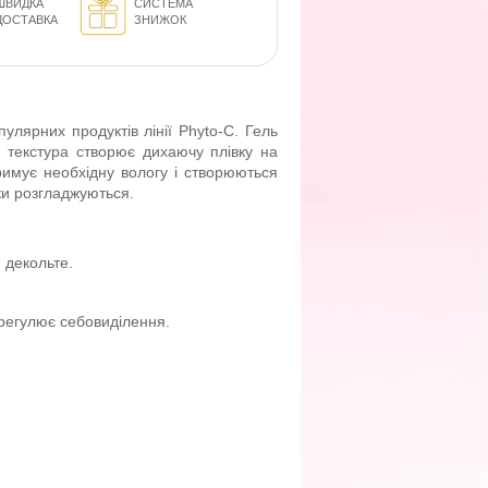
ШВИДКА
СИСТЕМА
ДОСТАВКА
ЗНИЖОК
лярних продуктів лінії Phyto-C. Гель
ка текстура створює дихаючу плівку на
тримує необхідну вологу і створюються
шки розгладжуються.
 декольте.
регулює себовиділення.