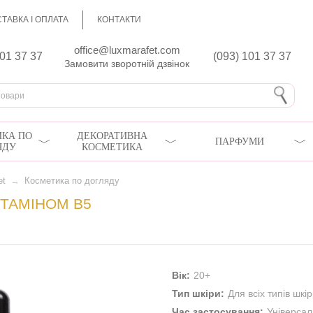
ТАВКА І ОПЛАТА
КОНТАКТИ
office@luxmarafet.com
801 37 37
(093) 101 37 37
Замовити зворотній дзвінок
КА ПО
ДЕКОРАТИВНА
ПАРФУМИ
ЯДУ
КОСМЕТИКА
et
→
Косметика по догляду
ІТАМІНОМ В5
Вік:
20+
Тип шкіри:
Для всіх типів шкі
Час застосування:
Універса