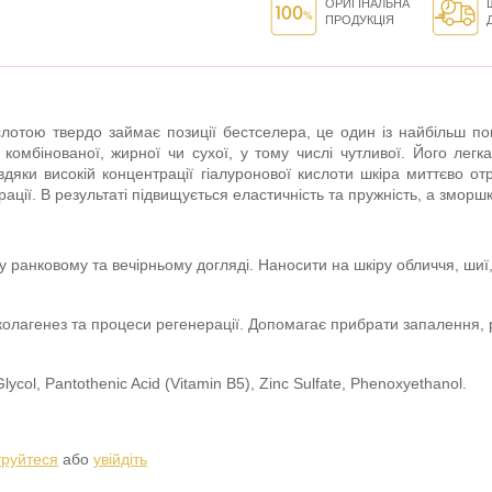
ОРИГІНАЛЬНА
ПРОДУКЦІЯ
лотою твердо займає позиції бестселера, це один із найбільш попу
 комбінованої, жирної чи сухої, у тому числі чутливої. Його лег
вдяки високій концентрації гіалуронової кислоти шкіра миттєво о
ації. В результаті підвищується еластичність та пружність, а змор
 ранковому та вечірньому догляді. Наносити на шкіру обличчя, шиї,
колагенез та процеси регенерації. Допомагає прибрати запалення, 
ycol, Pantothenic Acid (Vitamin B5), Zinc Sulfate, Phenoxyethanol.
труйтеся
або
увійдіть