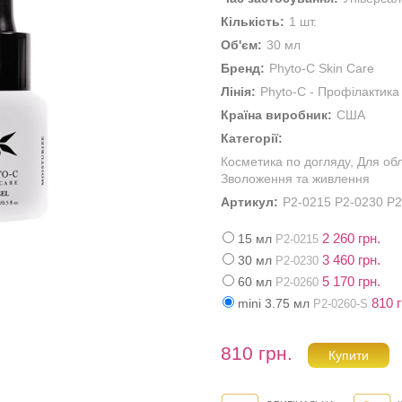
Кількість:
1 шт.
Об'єм:
30 мл
Бренд:
Phyto-C Skin Care
Лінія:
Phyto-C - Профілактика
Країна виробник:
США
Категорії:
Косметика по догляду
,
Для об
Зволоження та живлення
Артикул:
P2-0215 P2-0230 Р2
2 260 грн.
15 мл
P2-0215
3 460 грн.
30 мл
P2-0230
5 170 грн.
60 мл
Р2-0260
810 г
mini 3.75 мл
P2-0260-S
810 грн.