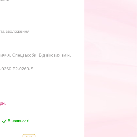
 та зволоження
личчя
,
Спецзасоби
,
Від вікових змін
,
-0260 P2-0260-S
рн.
В наявності