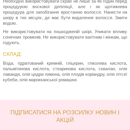
Необхідно використовувати скраб не лише за 48 годин перед
процедурою воскової депіляції, але і як щотижнева
процедура для запобігання вростанню волосся. Нанести на
шкіру в тих місцях, де має бути видалення волосся. Змити
водою.
Не використовувати на пошкодженій шкірі. Уникати впливу
сонячних променів. Не використовувати вагітним і жінкам, що
годують.
СКЛАД:
Вода, гідратований кремній, гліцерин, гліколева кислота,
пальмітинова кислота, стеаринова кислота, сквалан, олія
лаванди, олія цедри лимона, олія плодів коріандру, олія літсеї
кубеби, олія марокканської ромашки.
ПІДПИСАТИСЯ НА РОЗСИЛКУ НОВИН І
АКЦІЙ