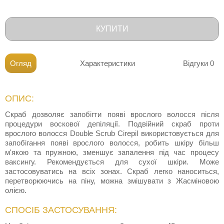
КУПИТИ
Огляд
Характеристики
Відгуки
0
ОПИС:
Скраб дозволяє запобігти появі врослого волосся після
процедури воскової депіляції. Подвійний скраб проти
врослого волосся Double Scrub Cirepil використовується для
запобігання появі врослого волосся, робить шкіру більш
м'якою та пружною, зменшує запалення під час процесу
ваксингу. Рекомендується для сухої шкіри. Може
застосовуватись на всіх зонах. Скраб легко наноситься,
перетворюючись на піну, можна змішувати з Жасміновою
олією.
СПОСІБ ЗАСТОСУВАННЯ: