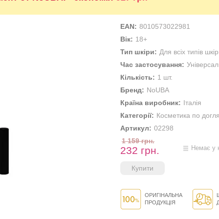
EAN:
8010573022981
Вік:
18+
Тип шкіри:
Для всіх типів шкі
Час застосування:
Універса
Кількість:
1 шт.
Бренд:
NoUBA
Країна виробник:
Італія
Категорії:
Косметика по догл
Артикул:
02298
1 159 грн.
232 грн.
Немає у 
ОРИГІНАЛЬНА
ПРОДУКЦІЯ