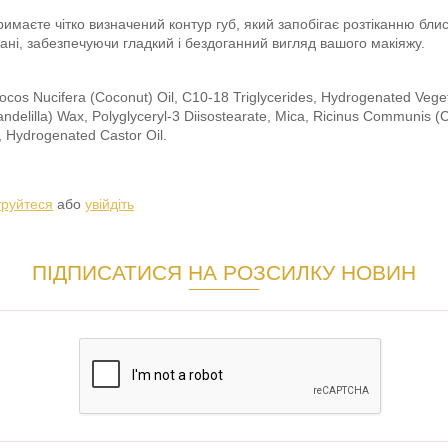
римаєте чітко визначений контур губ, який запобігає розтіканню бли
ані, забезпечуючи гладкий і бездоганний вигляд вашого макіяжу.
Cocos Nucifera (Coconut) Oil, C10-18 Triglycerides, Hydrogenated Veget
delilla) Wax, Polyglyceryl-3 Diisostearate, Mica, Ricinus Communis (C
, Hydrogenated Castor Oil.
труйтеся
або
увійдіть
ПІДПИСАТИСЯ НА РОЗСИЛКУ НОВИН