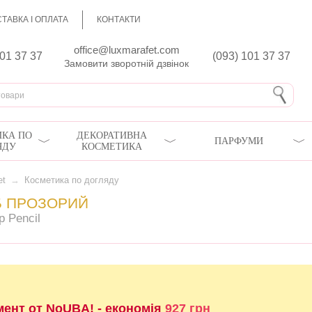
ТАВКА І ОПЛАТА
КОНТАКТИ
office@luxmarafet.com
801 37 37
(093) 101 37 37
Замовити зворотній дзвінок
КА ПО
ДЕКОРАТИВНА
ПАРФУМИ
ЯДУ
КОСМЕТИКА
et
→
Косметика по догляду
Б ПРОЗОРИЙ
p Pencil
мент от NoUBA! - економія
927 грн