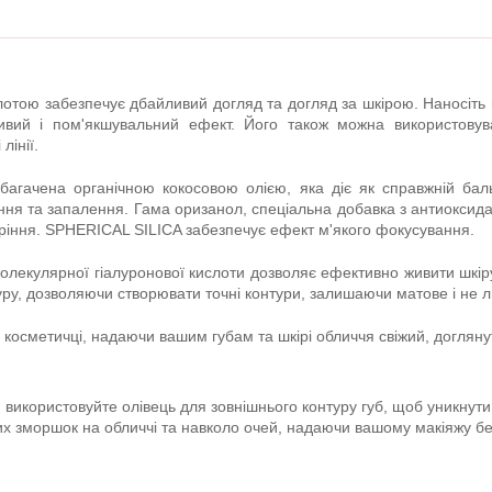
лотою забезпечує дбайливий догляд та догляд за шкірою. Наносіть 
ливий і пом'якшувальний ефект. Його також можна використовув
лінії.
агачена органічною кокосовою олією, яка діє як справжній баль
ння та запалення. Гама оризанол, спеціальна добавка з антиоксид
ріння. SPHERICAL SILICA забезпечує ефект м'якого фокусування.
олекулярної гіалуронової кислоти дозволяє ефективно живити шкір
уру, дозволяючи створювати точні контури, залишаючи матове і не л
 косметичці, надаючи вашим губам та шкірі обличчя свіжий, догляну
икористовуйте олівець для зовнішнього контуру губ, щоб уникнути 
их зморшок на обличчі та навколо очей, надаючи вашому макіяжу б