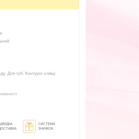
ри
льний
яду
,
Для губ
,
Контурні олівці
наявності
ШВИДКА
СИСТЕМА
ДОСТАВКА
ЗНИЖОК