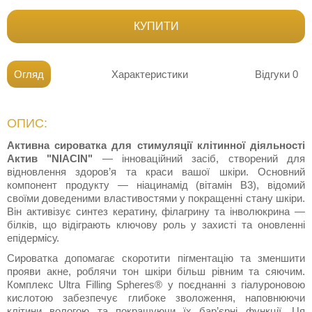
КУПИТИ
Огляд
Характеристики
Відгуки
0
ОПИС:
Активна сироватка для стимуляції клітинної діяльності
Актив "NIACIN"
— інноваційний засіб, створений для
відновлення здоров’я та краси вашої шкіри. Основний
компонент продукту — ніацинамід (вітамін B3), відомий
своїми доведеними властивостями у покращенні стану шкіри.
Він активізує синтез кератину, філагрину та інволюкрина —
білків, що відіграють ключову роль у захисті та оновленні
епідермісу.
Сироватка допомагає скоротити пігментацію та зменшити
прояви акне, роблячи тон шкіри більш рівним та сяючим.
Комплекс Ultra Filling Spheres® у поєднанні з гіалуроновою
кислотою забезпечує глибоке зволоження, наповнюючи
клітини вологою та покращуючи їх бар’єрні функції. Ця