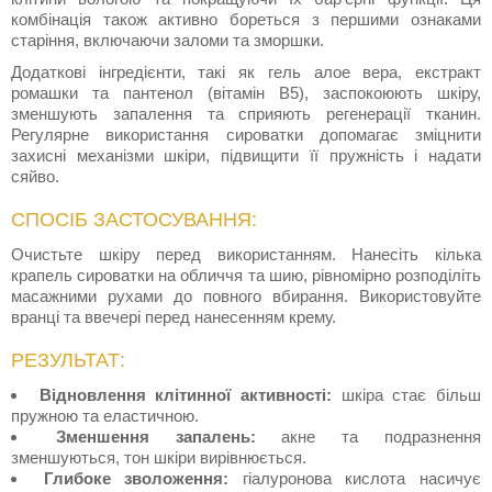
комбінація також активно бореться з першими ознаками
старіння, включаючи заломи та зморшки.
Додаткові інгредієнти, такі як гель алое вера, екстракт
ромашки та пантенол (вітамін В5), заспокоюють шкіру,
зменшують запалення та сприяють регенерації тканин.
Регулярне використання сироватки допомагає зміцнити
захисні механізми шкіри, підвищити її пружність і надати
сяйво.
СПОСІБ ЗАСТОСУВАННЯ:
Очистьте шкіру перед використанням. Нанесіть кілька
крапель сироватки на обличчя та шию, рівномірно розподіліть
масажними рухами до повного вбирання. Використовуйте
вранці та ввечері перед нанесенням крему.
РЕЗУЛЬТАТ:
Відновлення клітинної активності:
шкіра стає більш
пружною та еластичною.
Зменшення запалень:
акне та подразнення
зменшуються, тон шкіри вирівнюється.
Глибоке зволоження:
гіалуронова кислота насичує