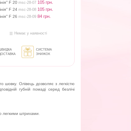
105 грн.
нія" F 20
msc-28-07
105 грн.
нія" F 24
msc-28-08
84 грн.
нія" F 26
msc-28-09
Немає у наявності
ШВИДКА
СИСТЕМА
ДОСТАВКА
ЗНИЖОК
го шовку. Олівець дозволяє з легкістю
повідній губній помаді серед безлічі
бо легкими штрихами.