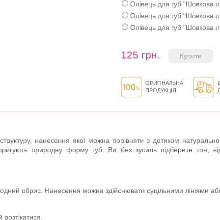
Олівець для губ "Шовкова лі
Олівець для губ "Шовкова лі
Олівець для губ "Шовкова лі
125 грн.
ОРИГІНАЛЬНА
ПРОДУКЦІЯ
у структуру, нанесення якої можна порівняти з дотиком натурально
оригують природну форму губ. Ви без зусиль підберете тон, від
иродний обрис. Нанесення можна здійснювати суцільними лініями а
й розтікатися.