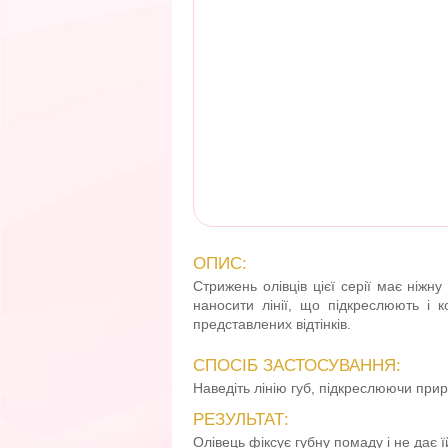
ОПИС:
Стрижень олівців цієї серії має ніжн
наносити лінії, що підкреслюють і к
представлених відтінків.
СПОСІБ ЗАСТОСУВАННЯ:
Наведіть лінію губ, підкреслюючи пр
РЕЗУЛЬТАТ:
Олівець фіксує губну помаду і не дає ї