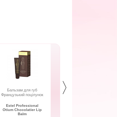
Бальзам для губ
Олівець для пов
Французький поцілунок
"Оксамитова ліні
Estel Professional
Miss Claire Silk Ve
Otium Chocolatier Lip
Balm