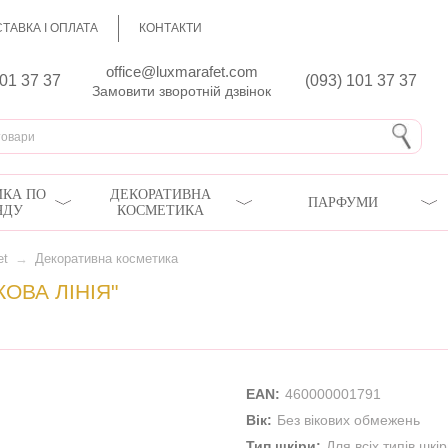
ТАВКА І ОПЛАТА
КОНТАКТИ
office@luxmarafet.com
801 37 37
(093) 101 37 37
Замовити зворотній дзвінок
КА ПО
ДЕКОРАТИВНА
ПАРФУМИ
ЯДУ
КОСМЕТИКА
et
→
Декоративна косметика
ОВА ЛІНІЯ"
EAN:
460000001791
Вік:
Без вікових обмежень
Тип шкіри:
Для всіх типів шкі