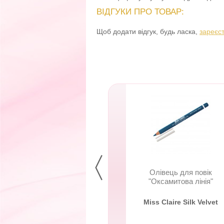
ВІДГУКИ ПРО ТОВАР:
Щоб додати відгук, будь ласка,
зареєс
Бальзам для губ
Олівець для повік
нцузький поцілунок
"Оксамитова лінія"
stel Professional
Miss Claire Silk Velvet
um Chocolatier Lip
Balm