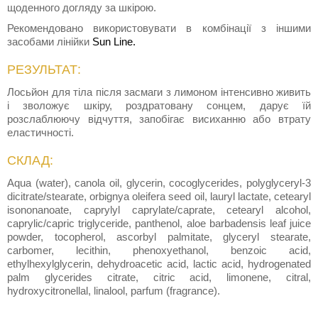
щоденного догляду за шкірою.
Рекомендовано використовувати в комбінації з іншими
засобами лінійки
Sun Line.
РЕЗУЛЬТАТ:
Лосьйон для тіла після засмаги з лимоном інтенсивно живить
і зволожує шкіру, роздратовану сонцем, дарує їй
розслаблюючу відчуття, запобігає висиханню або втрату
еластичності.
СКЛАД:
Aqua (water), canola oil, glycerin, cocoglycerides, polyglyceryl-3
dicitrate/stearate, orbignya oleifera seed oil, lauryl lactate, cetearyl
isononanoate, caprylyl caprylate/caprate, cetearyl alcohol,
caprylic/capric triglyceride, panthenol, aloe barbadensis leaf juice
powder, tocopherol, ascorbyl palmitate, glyceryl stearate,
carbomer, lecithin, phenoxyethanol, benzoic acid,
ethylhexylglycerin, dehydroacetic acid, lactic acid, hydrogenated
palm glycerides citrate, citric acid, limonene, citral,
hydroxycitronellal, linalool, parfum (fragrance).