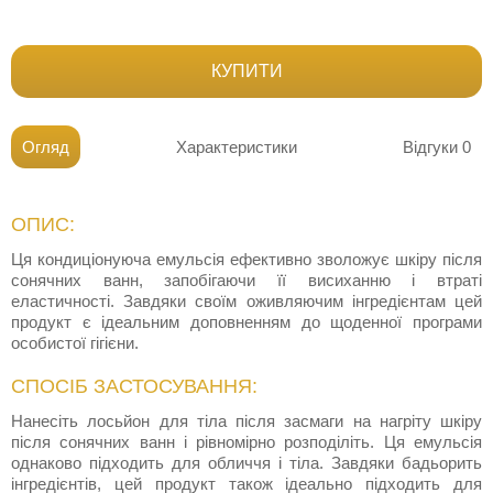
КУПИТИ
Огляд
Характеристики
Відгуки
0
ОПИС:
Ця кондиціонуюча емульсія ефективно зволожує шкіру після
сонячних ванн, запобігаючи її висиханню і втраті
еластичності. Завдяки своїм оживляючим інгредієнтам цей
продукт є ідеальним доповненням до щоденної програми
особистої гігієни.
СПОСІБ ЗАСТОСУВАННЯ:
Нанесіть лосьйон для тіла після засмаги на нагріту шкіру
після сонячних ванн і рівномірно розподіліть. Ця емульсія
однаково підходить для обличчя і тіла. Завдяки бадьорить
інгредієнтів, цей продукт також ідеально підходить для