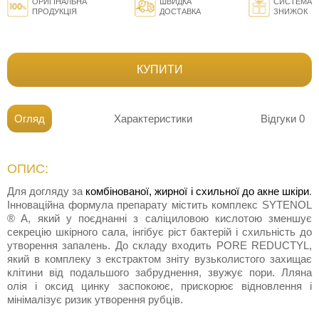
ОРИГІНАЛЬНА
ШВИДКА
СИСТЕМА
ПРОДУКЦІЯ
ДОСТАВКА
ЗНИЖОК
КУПИТИ
Огляд
Характеристики
Відгуки
0
ОПИС:
Для догляду за
комбінованої, жирної і схильної до акне шкіри
.
Інноваційна формула препарату містить комплекс SYTENOL
® A, який у поєднанні з саліциловою кислотою зменшує
секрецію шкірного сала, інгібує ріст бактерій і схильність до
утворення запалень. До складу входить PORE REDUCTYL,
який в комплеку з екстрактом зніту вузьколистого захищає
клітини від подальшого забруднення, звужує пори. Лляна
олія і оксид цинку заспокоює, прискорює відновлення і
мінімалізує ризик утворення рубців.