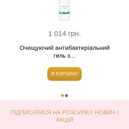
1 014 грн.
крем
Очищуючий антибактеріальний
Нор
гель з...
В КОРЗИНУ
ПІДПИСАТИСЯ НА РОЗСИЛКУ НОВИН І
АКЦІЙ