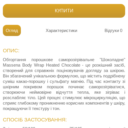
КУПИТИ
Огляд
Характеристики
Відгуки
0
ОПИС:
Обгортання порошкове саморозігрівальне "Шоколадне"
Massena Body Wrap Heated Chocolate - це розкішний засіб,
створений для справжніх поціновувачів догляду за шкірою.
Він збагачений унікальною формулою, що містить подрібнену
суміш какао-порошку і сульфату магнію. Під час контакту зі
шкірним покривом порошок починає саморозігріватися,
створюючи неймовірне відчуття тепла, яке зігріває і
розслабляє тіло. Цей процес стимулює мікроциркуляцію, що
сприяє глибокому проникненню корисних компонентів у шкіру,
покращуючи її текстуру і тон.
СПОСІБ ЗАСТОСУВАННЯ: