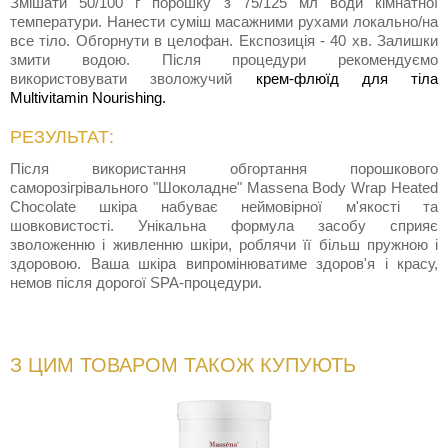
Змішати 50/100 г порошку з 75/125 мл води кімнатної
температури. Нанести суміш масажними рухами локально/на
все тіло. Обгорнути в целофан. Експозиція - 40 хв. Залишки
змити водою. Після процедури рекомендуємо
використовувати зволожучий
крем-флюїд для тіла
Multivitamin Nourishing.
РЕЗУЛЬТАТ:
Після використання обгортання порошкового
саморозігрівального "Шоколадне" Massena Body Wrap Heated
Chocolate шкіра набуває неймовірної м'якості та
шовковистості. Унікальна формула засобу сприяє
зволоженню і живленню шкіри, роблячи її більш пружною і
здоровою. Ваша шкіра випромінюватиме здоров'я і красу,
немов після дорогої SPA-процедури.
З ЦИМ ТОВАРОМ ТАКОЖ КУПУЮТЬ