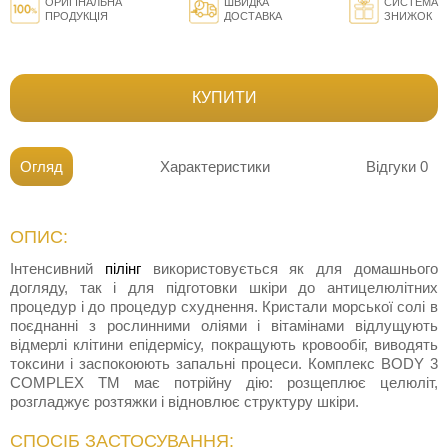
ОРИГІНАЛЬНА
ШВИДКА
СИСТЕМА
ПРОДУКЦІЯ
ДОСТАВКА
ЗНИЖОК
КУПИТИ
Огляд
Характеристики
Відгуки
0
ОПИС:
Інтенсивний
пілінг
використовується як для домашнього
догляду, так і для підготовки шкіри до антицелюлітних
процедур і до процедур схуднення. Кристали морської солі в
поєднанні з рослинними оліями і вітамінами відлущують
відмерлі клітини епідермісу, покращують кровообіг, виводять
токсини і заспокоюють запальні процеси. Комплекс BODY 3
COMPLEX TM має потрійну дію: розщеплює целюліт,
розгладжує розтяжки і відновлює структуру шкіри.
СПОСІБ ЗАСТОСУВАННЯ: