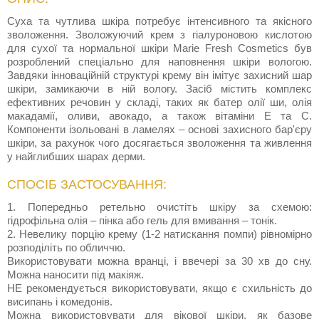
Суха та чутлива шкіра потребує інтенсивного та якісного
зволоження. Зволожуючий крем з гіалуроновою кислотою
для сухої та нормальної шкіри Marie Fresh Cosmetics був
розроблений спеціально для наповнення шкіри вологою.
Завдяки інноваційній структурі крему він імітує захисний шар
шкіри, замикаючи в ній вологу. Засіб містить комплекс
ефективних речовин у складі, таких як батер олії ши, олія
макадамії, оливи, авокадо, а також вітаміни Е та С.
Компоненти ізольовані в ламелях – основі захисного бар'єру
шкіри, за рахунок чого досягається зволоження та живлення
у найглибших шарах дерми.
СПОСІБ ЗАСТОСУВАННЯ:
1. Попередньо ретельно очистіть шкіру за схемою:
гідрофільна олія – пінка або гель для вмивання – тонік.
2. Невелику порцію крему (1-2 натискання помпи) рівномірно
розподіліть по обличчю.
Використовувати можна вранці, і ввечері за 30 хв до сну.
Можна наносити під макіяж.
НЕ рекомендується використовувати, якщо є схильність до
висипань і комедонів.
Можна використовувати для вікової шкіри, як базове