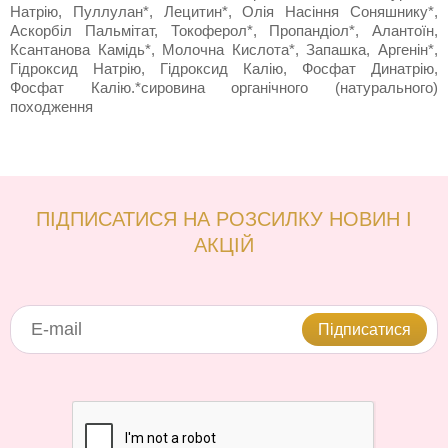
Натрію, Пуллулан*, Лецитин*, Олія Насіння Соняшнику*,
Аскорбіл Пальмітат, Токоферол*, Пропандіол*, Алантоїн,
Ксантанова Камідь*, Молочна Кислота*, Запашка, Аргенін*,
Гідроксид Натрію, Гідроксид Калію, Фосфат Динатрію,
Фосфат Калію.*сировина органічного (натурального)
походження
ПІДПИСАТИСЯ НА РОЗСИЛКУ НОВИН І
АКЦІЙ
Підписатися