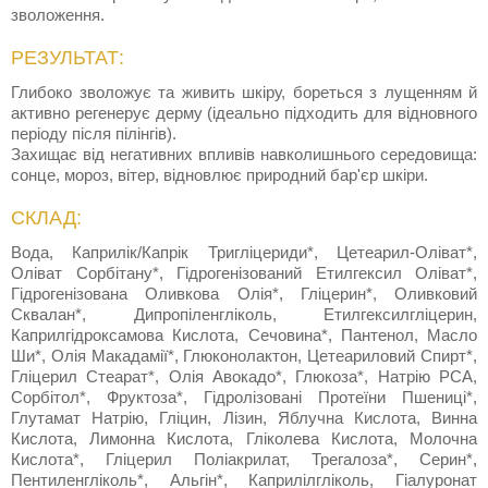
зволоження.
РЕЗУЛЬТАТ:
Глибоко зволожує та живить шкіру, бореться з лущенням й
активно регенерує дерму (ідеально підходить для відновного
періоду після пілінгів).
Захищає від негативних впливів навколишнього середовища:
сонце, мороз, вітер, відновлює природний бар'єр шкіри.
СКЛАД:
Вода, Каприлік/Капрік Тригліцериди*, Цетеарил-Оліват*,
Оліват Сорбітану*, Гідрогенізований Етилгексил Оліват*,
Гідрогенізована Оливкова Олія*, Гліцерин*, Оливковий
Сквалан*, Дипропіленгліколь, Етилгексилгліцерин,
Каприлгідроксамова Кислота, Сечовина*, Пантенол, Масло
Ши*, Олія Макадамії*, Глюконолактон, Цетеариловий Спирт*,
Гліцерил Стеарат*, Олія Авокадо*, Глюкоза*, Натрію PCA,
Сорбітол*, Фруктоза*, Гідролізовані Протеїни Пшениці*,
Глутамат Натрію, Гліцин, Лізин, Яблучна Кислота, Винна
Кислота, Лимонна Кислота, Гліколева Кислота, Молочна
Кислота*, Гліцерил Поліакрилат, Трегалоза*, Серин*,
Пентиленгліколь*, Альгін*, Каприлілгліколь, Гіалуронат