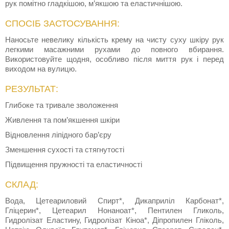
рук помітно гладкішою, м’якшою та еластичнішою.
СПОСІБ ЗАСТОСУВАННЯ:
Наносьте невелику кількість крему на чисту суху шкіру рук
легкими масажними рухами до повного вбирання.
Використовуйте щодня, особливо після миття рук і перед
виходом на вулицю.
РЕЗУЛЬТАТ:
Глибоке та тривале зволоження
Живлення та пом’якшення шкіри
Відновлення ліпідного бар’єру
Зменшення сухості та стягнутості
Підвищення пружності та еластичності
СКЛАД:
Вода, Цетеариловий Спирт*, Дикаприліл Карбонат*,
Гліцерин*, Цетеарил Нонаноат*, Пентилен Гликоль,
Гидролізат Еластину, Гидролізат Кіноа*, Діпропилен Гліколь,