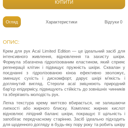
КУПИТИ
Огляд
Характеристики
Відгуки
0
ОПИС:
Крем для рук Асаї Limited Edition — це ідеальний засіб для
інтенсивного живлення, відновлення та захисту шкіри.
Формула збагачена гідролізованим еластином, який сприяє
регенерації клітин і підвищує пружність шкіри. Сквалан у
поєднанні з гідролізованою кіноа ефективно зволожує,
зменшує сухість і дискомфорт, дарує шкірі м’якість і
доглянутий вигляд. Стероли асаї зміцнюють природний
бар’єр епідермісу, підвищують стійкість до зовнішніх чинників
та зберігають молодість рук.
Легка текстура крему миттєво вбирається, не залишаючи
липкості або жирного блиску. Комплекс жирних кислот
відновлює ліпідний баланс шкіри, покращує її щільність і
запобігає передчасному старінню. Засіб ідеально підходить
для щоденного догляду в будь-яку пору року та робить шкіру