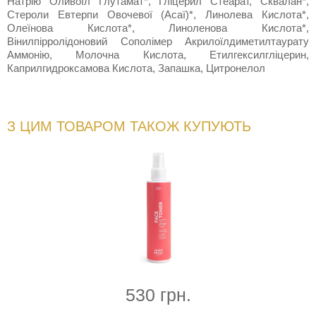
Натрію Оливоїл Глутамат*, Гліцерил Стеарат, Сквалан*,
Стероли Евтерпи Овочевої (Асаї)*, Линолева Кислота*,
Олеїнова Кислота*, Линоленова Кислота*,
Вінилпірролідоновий Сополімер Акрилоїлдиметилтаурату
Аммонію, Молочна Кислота, Етилгексилгліцерин,
Каприлгидроксамова Кислота, Запашка, Цитронелол
З ЦИМ ТОВАРОМ ТАКОЖ КУПУЮТЬ
530 грн.