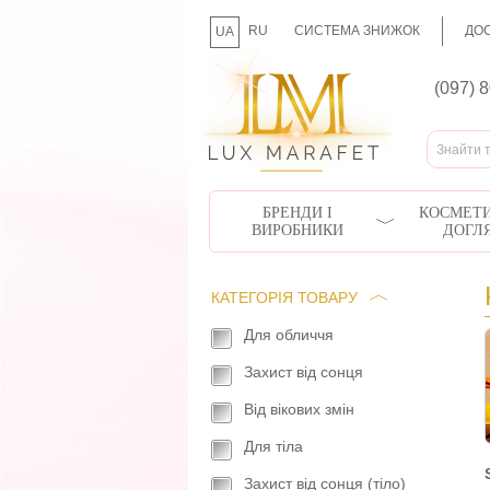
RU
СИСТЕМА ЗНИЖОК
ДОС
UA
(097) 
БРЕНДИ І
КОСМЕТИ
ВИРОБНИКИ
ДОГЛ
КАТЕГОРІЯ ТОВАРУ
Для обличчя
Захист від сонця
Від вікових змін
Для тіла
Захист від сонця (тіло)