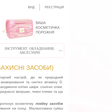
ВХІД
РЕЄСТРАЦІЯ
ВАША
КОСМЕТИЧКА
ПОРОЖНЯ
ІНСТРУМЕНТ, ОБЛАДНАННЯ,
АКСЕСУАРИ
АХИСНІ ЗАСОБИ)
арний настрій, діє як природний
 захворювання та синтез вітаміну D.
кодження клітин шкіри: сонячні опіки,
ередчасні зморшки, темні плями та ще
ропонує косметичку
лінійку засобів
бування на сонці. Збалансована суміш