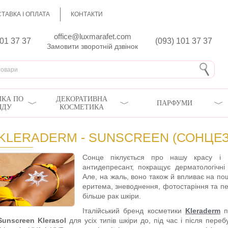
ТАВКА І ОПЛАТА
КОНТАКТИ
office@luxmarafet.com
801 37 37
(093) 101 37 37
Замовити зворотній дзвінок
КА ПО
ДЕКОРАТИВНА
ПАРФУМИ
ЯДУ
КОСМЕТИКА
KLERADERM - SUNSCREEN (СОНЦЕЗ
Сонце піклується про нашу красу і г
антидепресант, покращує дерматологічні
Але, на жаль, воно також й впливає на пош
еритема, зневоднення, фотостаріння та п
більше рак шкіри.
Італійський бренд косметики
Kleraderm
п
Sunscreen Klerasol
для усіх типів шкіри до, під час і після пере