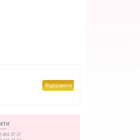
КТИ
) 801 37 37