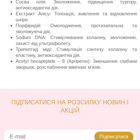
Соєва олія: Зволоження, підвищення тургору,
антиоксидантна дія.
Екстракт Анісу: Тонізація, живлення та відновлення
шкіри.
Порфіридій: Омолодження, протизапальна та
зволожуюча дія.
Sodium DNA: Стимулювання колагену, зволоження,
захист від ультрафіолету.
Трипептид міді: Стимуляція синтезу колагену та
еластину, антиоксидантна дія.
Acetyl hexapeptide – 8 (Аргірелін): Зменшення глибини
зморшок, розслаблення мімічних м'язів.
ПІДПИСАТИСЯ НА РОЗСИЛКУ НОВИН І
АКЦІЙ
Підписатися