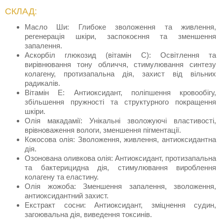
СКЛАД:
Масло Ши: Глибоке зволоження та живлення,
регенерація шкіри, заспокоєння та зменшення
запалення.
Аскорбіл глюкозид (вітамін C): Освітлення та
вирівнювання тону обличчя, стимулювання синтезу
колагену, протизапальна дія, захист від вільних
радикалів.
Вітамін Е: Антиоксидант, поліпшення кровообігу,
збільшення пружності та структурного покращення
шкіри.
Олія макадамії: Унікальні зволожуючі властивості,
врівноваження вологи, зменшення пігментації.
Кокосова олія: Зволоження, живлення, антиоксидантна
дія.
Озонована оливкова олія: Антиоксидант, протизапальна
та бактерицидна дія, стимулювання вироблення
колагену та еластину.
Олія жожоба: Зменшення запалення, зволоження,
антиоксидантний захист.
Екстракт сосни: Антиоксидант, зміцнення судин,
загоювальна дія, виведення токсинів.