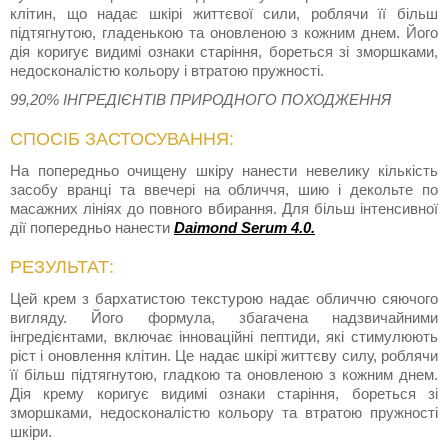
клітин, що надає шкірі життєвої сили, роблячи її більш
підтягнутою, гладенькою та оновленою з кожним днем. Його
дія коригує видимі ознаки старіння, бореться зі зморшками,
недосконалістю кольору і втратою пружності.
99,20% ІНГРЕДІЄНТІВ ПРИРОДНОГО ПОХОДЖЕННЯ
СПОСІБ ЗАСТОСУВАННЯ:
На попередньо очищену шкіру нанести невелику кількість
засобу вранці та ввечері на обличчя, шию і декольте по
масажних лініях до повного вбирання. Для більш інтенсивної
дії попередньо нанести
Daimond Serum 4.0.
РЕЗУЛЬТАТ:
Цей крем з бархатистою текстурою надає обличчю сяючого
вигляду. Його формула, збагачена надзвичайними
інгредієнтами, включає інноваційні пептиди, які стимулюють
ріст і оновлення клітин. Це надає шкірі життєву силу, роблячи
її більш підтягнутою, гладкою та оновленою з кожним днем.
Дія крему коригує видимі ознаки старіння, бореться зі
зморшками, недосконалістю кольору та втратою пружності
шкіри.