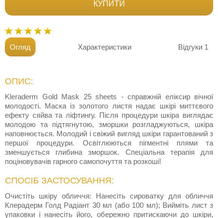
КУПИТИ
Огляд
Характеристики
Відгуки
1
ОПИС:
Kleraderm Gold Mask 25 sheets - справжній еліксир вічної
молодості. Маска із золотого листя надає шкірі миттєвого
ефекту сяйва та ліфтингу. Після процедури шкіра виглядає
молодою та підтягнутою, зморшки розгладжуються, шкіра
наповнюється. Молодий і свіжий вигляд шкіри гарантований з
першої процедури. Освітлюються пігментні плями та
зменшується глибина зморшок. Спеціальна терапія для
поціновувачів гарного самопочуття та розкоші!
СПОСІБ ЗАСТОСУВАННЯ:
Очистіть шкіру обличчя: Нанесіть сироватку для обличчя
Клерадерм Голд Радіант 30 мл (або 100 мл); Вийміть лист з
упаковки і нанесіть його, обережно притискаючи до шкіри,