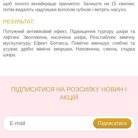
щоб золото якнайкраще прилипло; Залиште на 15 хвилин,
потім видаліть надлишки вологою губкою і витріть насухо.
РЕЗУЛЬТАТ:
Потужний антивіковий ефект, Підвищення тургору шкіри та
ліфтинг, Зволожена, насичена шкіра, Розслаблює мімічну
мускулатуру, Ефект Ботокса, Помітно зменшує глибокі та
усуває дрібні мімічні зморшки, Наповнена, сяюча, гладка
шкіра.
ПІДПИСАТИСЯ НА РОЗСИЛКУ НОВИН І
АКЦІЙ
Підписатися