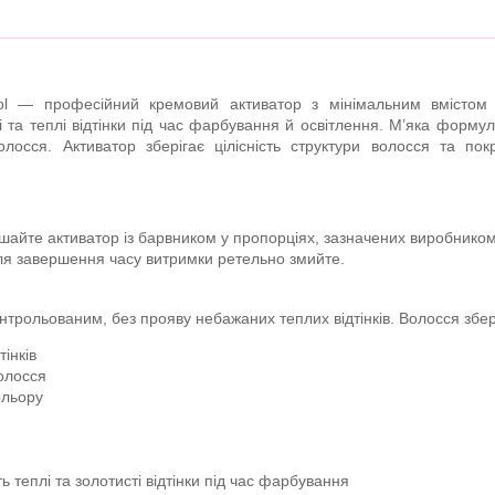
 Vol — професійний кремовий активатор з мінімальним вмістом 
 та теплі відтінки під час фарбування й освітлення. М’яка форму
осся. Активатор зберігає цілісність структури волосся та пок
ішайте активатор із барвником у пропорціях, зазначених виробнико
ісля завершення часу витримки ретельно змийте.
трольованим, без прояву небажаних теплих відтінків. Волосся зберіг
тінків
олосся
ольору
ь теплі та золотисті відтінки під час фарбування