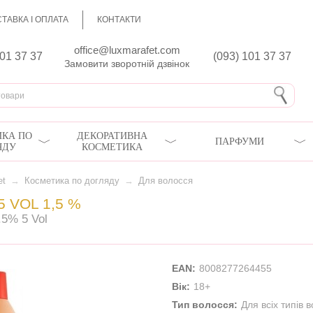
ТАВКА І ОПЛАТА
КОНТАКТИ
office@luxmarafet.com
801 37 37
(093) 101 37 37
Замовити зворотній дзвінок
КА ПО
ДЕКОРАТИВНА
ПАРФУМИ
ЯДУ
КОСМЕТИКА
et
→
Косметика по догляду
→
Для волосся
 VOL 1,5 %
.5% 5 Vol
EAN:
8008277264455
Вік:
18+
Тип волосся:
Для всіх типів 