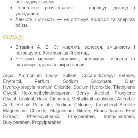
розгладжує пасма.
Полегшене розчісування — спрощує догляд і
укладання.
Легкість і м’якість — не обтяжує волосся та зберігає
об’єм.
СКЛАД:
Вітаміни A, E, C: живлять волосся, зміцнюють і
покращують його зовнішній вигляд.
Екстракт малини: зволожує, пом’якшує волосся та
підтримує здоров’я шкіри голови.
Aqua, Ammonium Lauryl Sulfate, Cocamidopropyl Betaine,
Erythritol, Parfum, Sodium Gluconate, Guar
Hydroxypropyltrimonium Chloride, Sodium Hydroxide, Triethylene
Glycol, Hexamethylindanopyran, Benzyl Alcohol, Propylene
Glycol, Linalool, Hexyl Cinnamal, Methylisothiazolinone, Ascorbic
Acid, Retinyl Palmitate, Sodium Chloride, Tocopheryl Acetate
Magnesium Chloride, Magnesium Nitrate, Rubus Idaeus Fruit
Extract, Phenoxyethanol, Ethylparaben, Methylparaben,
Butylparaben, Propylparaben.