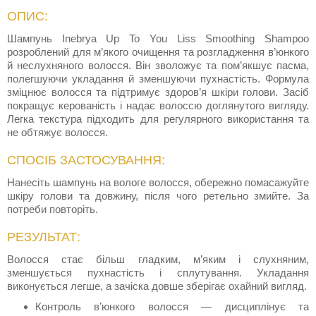
ОПИС:
Шампунь Inebrya Up To You Liss Smoothing Shampoo
розроблений для м’якого очищення та розгладження в’юнкого
й неслухняного волосся. Він зволожує та пом’якшує пасма,
полегшуючи укладання й зменшуючи пухнастість. Формула
зміцнює волосся та підтримує здоров’я шкіри голови. Засіб
покращує керованість і надає волоссю доглянутого вигляду.
Легка текстура підходить для регулярного використання та
не обтяжує волосся.
СПОСІБ ЗАСТОСУВАННЯ:
Нанесіть шампунь на вологе волосся, обережно помасажуйте
шкіру голови та довжину, після чого ретельно змийте. За
потреби повторіть.
РЕЗУЛЬТАТ:
Волосся стає більш гладким, м’яким і слухняним,
зменшується пухнастість і сплутування. Укладання
виконується легше, а зачіска довше зберігає охайний вигляд.
Контроль в’юнкого волосся — дисциплінує та