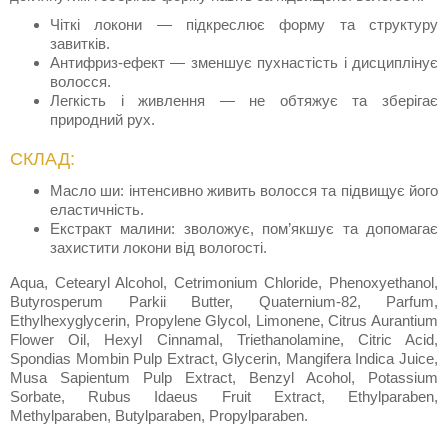
Чіткі локони — підкреслює форму та структуру
завитків.
Антифриз-ефект — зменшує пухнастість і дисциплінує
волосся.
Легкість і живлення — не обтяжує та зберігає
природний рух.
СКЛАД:
Масло ши: інтенсивно живить волосся та підвищує його
еластичність.
Екстракт малини: зволожує, пом’якшує та допомагає
захистити локони від вологості.
Aqua, Cetearyl Alcohol, Cetrimonium Chloride, Phenoxyethanol,
Butyrosperum Parkii Butter, Quaternium-82, Parfum,
Ethylhexyglycerin, Propylene Glycol, Limonene, Citrus Aurantium
Flower Oil, Hexyl Cinnamal, Triethanolamine, Citric Acid,
Spondias Mombin Pulp Extract, Glycerin, Mangifera Indica Juice,
Musa Sapientum Pulp Extract, Benzyl Acohol, Potassium
Sorbate, Rubus Idaeus Fruit Extract, Ethylparaben,
Methylparaben, Butylparaben, Propylparaben.