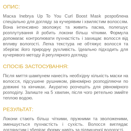
ОПИС:
Маска Inebrya Up To You Curl Boost Mask розроблена
спеціально для догляду за кучерявим і хвилястим волоссям.
Вона інтенсивно зволожує та живить пасма, полегшує
розплутування й робить локони більш чіткими. Формула
допомагає контролювати пухнастість і захищає волосся від
впливу вологості. Легка текстура не обтяжує волосся та
зберігає його природну рухливість. Ідеально підходить для
кучерявого методу й регулярного догляду.
СПОСІБ ЗАСТОСУВАННЯ:
Після миття шампунем нанесіть необхідну кількість маски на
волосся, підсушене рушником, рівномірно розподіляючи по
довжині та кінчиках. Акуратно розчешіть для рівномірного
розподілу. Залиште на 5 хвилин, після чого ретельно змийте
теплою водою.
РЕЗУЛЬТАТ:
Локони стають більш чіткими, пружними та зволоженими,
зменшується пухнастість і сухість. Волосся виглядає
доглянутим і зберігає форму навіть за підвищеної вологості.