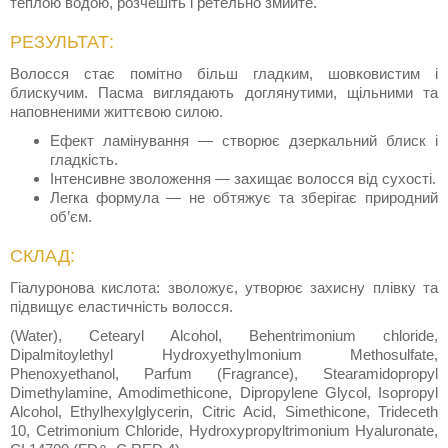
теплою водою, розчешіть і ретельно змийте.
РЕЗУЛЬТАТ:
Волосся стає помітно більш гладким, шовковистим і
блискучим. Пасма виглядають доглянутими, щільними та
наповненими життєвою силою.
Ефект ламінування — створює дзеркальний блиск і
гладкість.
Інтенсивне зволоження — захищає волосся від сухості.
Легка формула — не обтяжує та зберігає природний
об’єм.
СКЛАД:
Гіалуронова кислота: зволожує, утворює захисну плівку та
підвищує еластичність волосся.
(Water), Cetearyl Alcohol, Behentrimonium chloride,
Dipalmitoylethyl Hydroxyethylmonium Methosulfate,
Phenoxyethanol, Parfum (Fragrance), Stearamidopropyl
Dimethylamine, Amodimethicone, Dipropylene Glycol, Isopropyl
Alcohol, Ethylhexylglycerin, Citric Acid, Simethicone, Trideceth
10, Cetrimonium Chloride, Hydroxypropyltrimonium Hyaluronate,