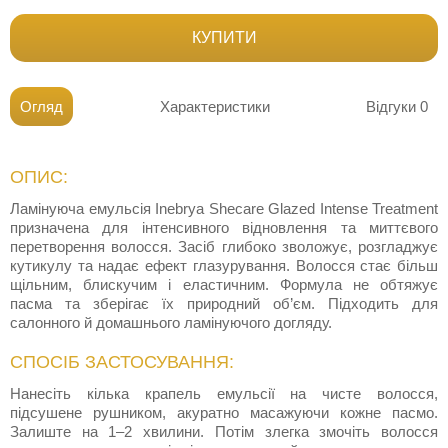
КУПИТИ
Огляд
Характеристики
Відгуки
0
ОПИС:
Ламінуюча емульсія Inebrya Shecare Glazed Intense Treatment
призначена для інтенсивного відновлення та миттєвого
перетворення волосся. Засіб глибоко зволожує, розгладжує
кутикулу та надає ефект глазурування. Волосся стає більш
щільним, блискучим і еластичним. Формула не обтяжує
пасма та зберігає їх природний об’єм. Підходить для
салонного й домашнього ламінуючого догляду.
СПОСІБ ЗАСТОСУВАННЯ:
Нанесіть кілька крапель емульсії на чисте волосся,
підсушене рушником, акуратно масажуючи кожне пасмо.
Залиште на 1–2 хвилини. Потім злегка змочіть волосся