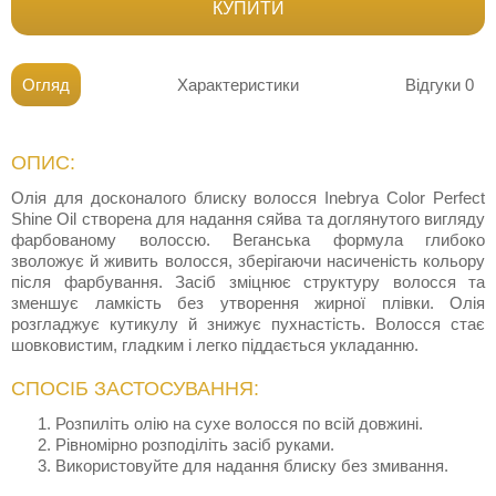
КУПИТИ
Огляд
Характеристики
Відгуки
0
ОПИС:
Олія для досконалого блиску волосся Inebrya Color Perfect
Shine Oil створена для надання сяйва та доглянутого вигляду
фарбованому волоссю. Веганська формула глибоко
зволожує й живить волосся, зберігаючи насиченість кольору
після фарбування. Засіб зміцнює структуру волосся та
зменшує ламкість без утворення жирної плівки. Олія
розгладжує кутикулу й знижує пухнастість. Волосся стає
шовковистим, гладким і легко піддається укладанню.
СПОСІБ ЗАСТОСУВАННЯ:
Розпиліть олію на сухе волосся по всій довжині.
Рівномірно розподіліть засіб руками.
Використовуйте для надання блиску без змивання.