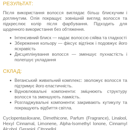
РЕЗУЛЬТАТ:
Після використання волосся виглядає більш блискучим і
доглянутим. Олія покращує зовнішній вигляд волосся та
підкреслює колір після фарбування. Підходить для
щоденного використання без обтяження.
Інтенсивний блиск — надає волоссю сяйва та гладкості
Збереження кольору — фіксує відтінок і подовжує його
яскравість
Дисциплінування волосся — зменшує пухнастість і
полегшує укладання
СКЛАД:
Веганський живильний комплекс: зволожує волосся та
підтримує його еластичність.
Відновлювальні компоненти: зміцнюють структуру
волосся та зменшують ламкість.
Розгладжувальні компоненти: закривають кутикулу та
покращують відбиття світла.
Cyclopentasiloxane, Dimethicone, Parfum (Fragrance), Linalool,
Hexyl Cinnamal, Limonene, Alpha-Isomethyl Ionone, Cinnamyl
Alcohol, Geraniol, Citronellol.