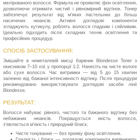
мелірованого волосся. Формула не проявляє фон освітлення,
дозволяючи отримати чистий і рівномірний відтінок. Тонер
забезпечує результат від м’яких пастельних до більш
насичених нюансів. Активні доглядові компоненти
згладжують кутикулу, роблять волосся гладким і сяйливим.
Ідеально підходить після складних технік освітлення та
професійних процедур.
СПОСІБ ЗАСТОСУВАННЯ:
Змішайте в неметалевій мисці барвник Blondesse Toner з
окисником 7–10 vol. у пропорції 1:2. Нанесіть на чисте вологе
або сухе волосся. Час витримки — від 5 до 15 хвилин
залежно від бажаної інтенсивності відтінку. Після процедури
рекомендовано використовувати доглядові засоби лінії
Blondesse.
РЕЗУЛЬТАТ:
Волосся набуває рівного, чистого та бажаного відтінку без
небажаних нюансів. Покращується якість волосся,
з’являється м’якість і природний блиск.
Чисте тонування — без прояву фону освітлення.
Гладкість і блиск — доглядові компоненти вирівнюють