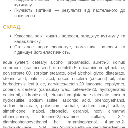
кутикулу.
Гнучкість відтінків — результат від пастельного до
насиченого.
СКЛАД:
Кокосова олія: живить волосся, згладжує кутикулу та
надає блиску.
Сік алое вера: зволожує, пом’якшує волосся та
підвищує його еластичність.
aqua (water), cetearyl alcohol, propanediol, aureth-3, ricinus
communis (castor) seed oil, cetoleth-5, cocamidopropyl betaine,
polysorbate 80, sorbitan stearate, oleyl alcohol, glycol distearate,
stearic acid, palmitic acid, cocos nucifera (coconut) oil, aloe
barbadensis leaf juice, acrylates/ceteth-20 itaconate copolymer,
copericia cerifera (camauba) wax, ceteareth-20, hydrogenated
castor oil, etidronic acid, tetrasodium glutamate diacetate, sodium
hydrosulfite, sodium sulfite, ascorbic acid, phenoxyethanol,
sodium benzoate, potassium sorbate, sodium lauryl sulfate,
simethicone, linalool, citronellol, geraniol, hexyl cinnamal
ethanolamine, toluene-2,5-diamine sulfate, 2,4-
diaminophenoxyethanol hel, m-aminophenol, 4-amino-2-
hydroxytoluene, N,N bis(2-hydroxyethyl-p-phenylenediamine