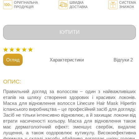
ОРИГІНАЛЬНА
ШВИДКА
СИСТЕМА
ПРОДУКЦІЯ
ДОСТАВКА
ЗНИЖОК
КУПИТИ
Огляд
Характеристики
Відгуки
2
ОПИС:
Правильний догляд за волоссям – один з найважливіших
етапів на шляху створення здорових і красивих локонів.
Маска для відновлення волосся Linecure Hair Mask Hipertin
іспанського виробництва – це професійний засіб для догляду.
Засіб не тільки інтенсивно відновлює, а й захищає локони від
втрати насиченості кольору. Маска для відновлення також
має дерматологічний ефект: зменшує свербіж, видаляє
лущення, а також оздоровлює кутикулу. Високоефективна
формула у складі засобу дбайливо доглядає шкіру голови.