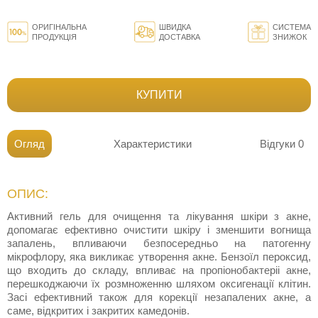
ОРИГІНАЛЬНА
ШВИДКА
СИСТЕМА
ПРОДУКЦІЯ
ДОСТАВКА
ЗНИЖОК
КУПИТИ
Огляд
Характеристики
Відгуки
0
ОПИС:
Активний гель для очищення та лікування шкіри з акне,
допомагає ефективно очистити шкіру і зменшити вогнища
запалень, впливаючи безпосередньо на патогенну
мікрофлору, яка викликає утворення акне. Бензоїл пероксид,
що входить до складу, впливає на пропіонобактеріі акне,
перешкоджаючи їх розмноженню шляхом оксигенації клітин.
Засі ефективний також для корекції незапалених акне, а
саме, відкритих і закритих камедонів.