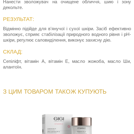
Нанести зволожувач на очищене обличчя, шию і зону
декольте.
РЕЗУЛЬТАТ:
Відмінно підійде для в'янучої і сухої шкіри. Засіб ефективно
зволожує, сприяє стабілізації природного водного рівня і рН-
шкіри, регулює саловиділення, виконує захисну дію.
СКЛАД:
Сепіліфт, вітамін А, вітамін Е, масло жожоба, масло Ши,
алантоїн.
З ЦИМ ТОВАРОМ ТАКОЖ КУПУЮТЬ