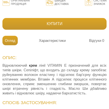
ОРИГІНАЛЬНА
ШВИДКА
СИСТЕМА
ПРОДУКЦІЯ
ДОСТАВКА
ЗНИЖОК
КУПИТИ
Огляд
Характеристики
Відгуки
0
ОПИС:
Відновлюючий
крем
лінії VITAMIN E призначений для всіх
типів шкіри. Сепіліфт, що входить до складу крему запобігає
руйнуванню волокон еластину і підсилює бар'єрну функцію
клітинних мембран. Вітамін А підсилює процеси клітинного
оновлення, сприяє зменшенню глибини зморшок, повертає
шкірі втрачену рівність і гладкість. Масло Ши дбайливо
живить і відновлює шкіру, надаючи бархатистість.
СПОСІБ ЗАСТОСУВАННЯ: