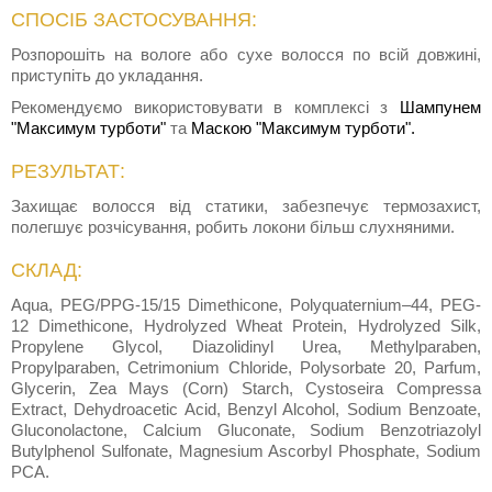
СПОСІБ ЗАСТОСУВАННЯ:
Розпорошіть на вологе або сухе волосся по всій довжині,
приступіть до укладання.
Рекомендуємо використовувати в комплексі з
Шампунем
"Максимум турботи"
та
Маскою "Максимум турботи".
РЕЗУЛЬТАТ:
Захищає волосся від статики, забезпечує термозахист,
полегшує розчісування, робить локони більш слухняними.
СКЛАД:
Aqua, PEG/PPG-15/15 Dimethicone, Polyquaternium–44, PEG-
12 Dimethicone, Hydrolyzed Wheat Protein, Hydrolyzed Silk,
Propylene Glycol, Diazolidinyl Urea, Methylparaben,
Propylparaben, Cetrimonium Chloride, Polysorbate 20, Parfum,
Glycerin, Zea Mays (Corn) Starch, Cystoseira Compressa
Extract, Dehydroacetic Acid, Benzyl Alcohol, Sodium Benzoate,
Gluconolactone, Calcium Gluconate, Sodium Benzotriazolyl
Butylphenol Sulfonate, Magnesium Ascorbyl Phosphate, Sodium
PCA.