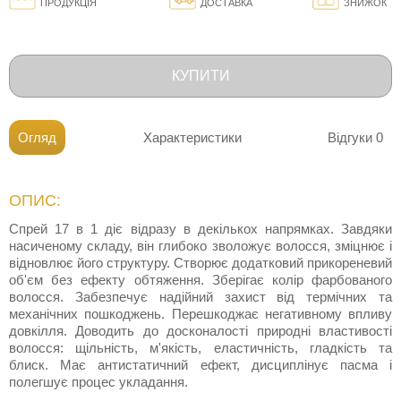
ПРОДУКЦІЯ
ДОСТАВКА
ЗНИЖОК
КУПИТИ
Огляд
Характеристики
Відгуки
0
ОПИС:
Спрей 17 в 1 діє відразу в декількох напрямках. Завдяки
насиченому складу, він глибоко зволожує волосся, зміцнює і
відновлює його структуру. Створює додатковий прикореневий
об'єм без ефекту обтяження. Зберігає колір фарбованого
волосся. Забезпечує надійний захист від термічних та
механічних пошкоджень. Перешкоджає негативному впливу
довкілля. Доводить до досконалості природні властивості
волосся: щільність, м'якість, еластичність, гладкість та
блиск. Має антистатичний ефект, дисциплінує пасма і
полегшує процес укладання.