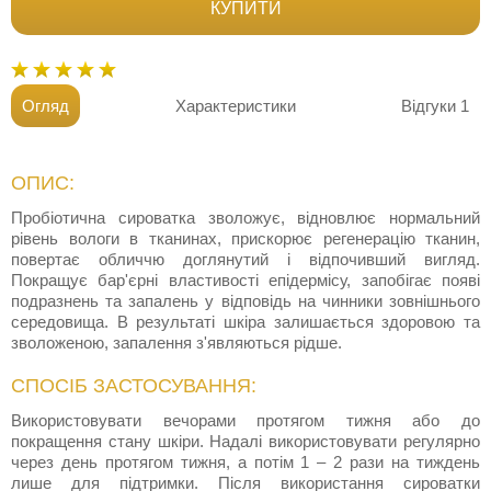
КУПИТИ
Огляд
Характеристики
Відгуки
1
ОПИС:
Пробіотична сироватка зволожує, відновлює нормальний
рівень вологи в тканинах, прискорює регенерацію тканин,
повертає обличчю доглянутий і відпочивший вигляд.
Покращує бар'єрні властивості епідермісу, запобігає появі
подразнень та запалень у відповідь на чинники зовнішнього
середовища. В результаті шкіра залишається здоровою та
зволоженою, запалення з'являються рідше.
СПОСІБ ЗАСТОСУВАННЯ:
Використовувати вечорами протягом тижня або до
покращення стану шкіри. Надалі використовувати регулярно
через день протягом тижня, а потім 1 – 2 рази на тиждень
лише для підтримки. Після використання сироватки