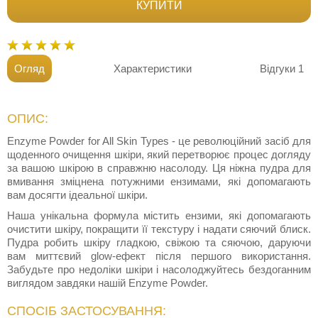
КУПИТИ
Огляд
Характеристики
Відгуки
1
ОПИС:
Enzyme Powder for All Skin Types - це революційний засіб для
щоденного очищення шкіри, який перетворює процес догляду
за вашою шкірою в справжню насолоду. Ця ніжна пудра для
вмивання зміцнена потужними ензимами, які допомагають
вам досягти ідеальної шкіри.
Наша унікальна формула містить ензими, які допомагають
очистити шкіру, покращити її текстуру і надати сяючий блиск.
Пудра робить шкіру гладкою, свіжою та сяючою, даруючи
вам миттєвий glow-ефект після першого використання.
Забудьте про недоліки шкіри і насолоджуйтесь бездоганним
виглядом завдяки нашій Enzyme Powder.
СПОСІБ ЗАСТОСУВАННЯ: