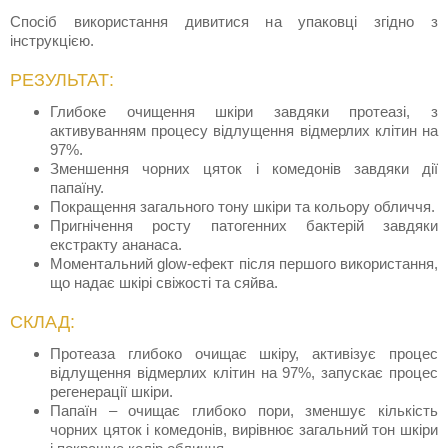
Спосіб використання дивитися на упаковці згідно з
інструкцією.
РЕЗУЛЬТАТ:
Глибоке очищення шкіри завдяки протеазі, з
активуванням процесу відлущення відмерлих клітин на
97%.
Зменшення чорних цяток і комедонів завдяки дії
папаїну.
Покращення загального тону шкіри та кольору обличчя.
Пригнічення росту патогенних бактерій завдяки
екстракту ананаса.
Моментальний glow-ефект після першого використання,
що надає шкірі свіжості та сяйва.
СКЛАД:
Протеаза глибоко очищає шкіру, активізує процес
відлущення відмерлих клітин на 97%, запускає процес
регенерації шкіри.
Папаїн – очищає глибоко пори, зменшує кількість
чорних цяток і комедонів, вирівнює загальний тон шкіри