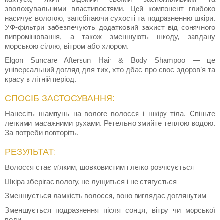
зволожувальними властивостями. Цей компонент глибоко
насичує вологою, запобігаючи сухості та подразненню шкіри.
УФ-фільтри забезпечують додатковий захист від сонячного
випромінювання, а також зменшують шкоду, завдану
морською сіллю, вітром або хлором.
Elgon Suncare Aftersun Hair & Body Shampoo — це
універсальний догляд для тих, хто дбає про своє здоров’я та
красу в літній період.
СПОСІБ ЗАСТОСУВАННЯ:
Нанесіть шампунь на вологе волосся і шкіру тіла. Спіньте
легкими масажними рухами. Ретельно змийте теплою водою.
За потреби повторіть.
РЕЗУЛЬТАТ:
Волосся стає м’яким, шовковистим і легко розчісується
Шкіра зберігає вологу, не лущиться і не стягується
Зменшується ламкість волосся, воно виглядає доглянутим
Зменшується подразнення після сонця, вітру чи морської
води