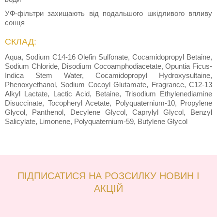
УФ-фільтри захищають від подальшого шкідливого впливу
сонця
СКЛАД:
Aqua, Sodium C14-16 Olefin Sulfonate, Cocamidopropyl Betaine,
Sodium Chloride, Disodium Cocoamphodiacetate, Opuntia Ficus-
Indica Stem Water, Cocamidopropyl Hydroxysultaine,
Phenoxyethanol, Sodium Cocoyl Glutamate, Fragrance, C12-13
Alkyl Lactate, Lactic Acid, Betaine, Trisodium Ethylenediamine
Disuccinate, Tocopheryl Acetate, Polyquaternium-10, Propylene
Glycol, Panthenol, Decylene Glycol, Caprylyl Glycol, Benzyl
Salicylate, Limonene, Polyquaternium-59, Butylene Glycol
ПІДПИСАТИСЯ НА РОЗСИЛКУ НОВИН І
АКЦІЙ