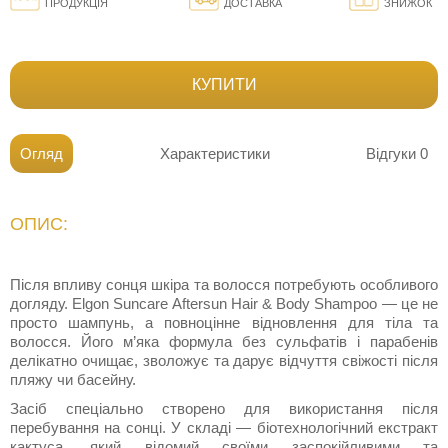
ПРОДУКЦІЯ
ДОСТАВКА
ЗНИЖОК
КУПИТИ
Огляд
Характеристики
Відгуки
0
ОПИС:
Після впливу сонця шкіра та волосся потребують особливого
догляду. Elgon Suncare Aftersun Hair & Body Shampoo — це не
просто шампунь, а повноцінне відновлення для тіла та
волосся. Його м’яка формула без сульфатів і парабенів
делікатно очищає, зволожує та дарує відчуття свіжості після
пляжу чи басейну.
Засіб спеціально створено для використання після
перебування на сонці. У складі — біотехнологічний екстракт
кактуса, який відомий своїми заспокійливими та