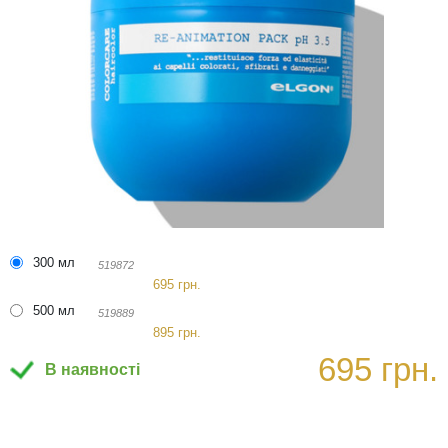
300 мл
519872
695 грн.
500 мл
519889
895 грн.
695 грн.
В наявності