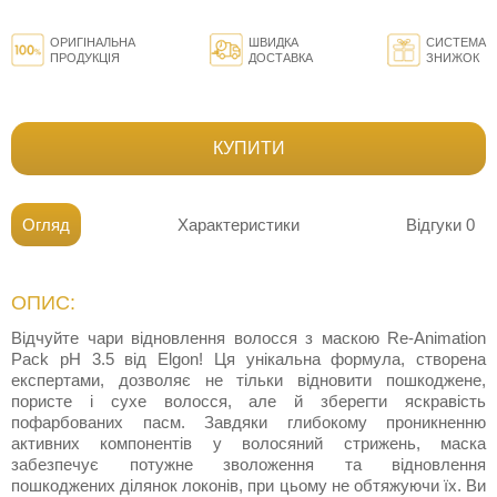
ОРИГІНАЛЬНА
ШВИДКА
СИСТЕМА
ПРОДУКЦІЯ
ДОСТАВКА
ЗНИЖОК
КУПИТИ
Огляд
Характеристики
Відгуки
0
ОПИС:
Відчуйте чари відновлення волосся з маскою Re-Animation
Pack pH 3.5 від Elgon! Ця унікальна формула, створена
експертами, дозволяє не тільки відновити пошкоджене,
пористе і сухе волосся, але й зберегти яскравість
пофарбованих пасм. Завдяки глибокому проникненню
активних компонентів у волосяний стрижень, маска
забезпечує потужне зволоження та відновлення
пошкоджених ділянок локонів, при цьому не обтяжуючи їх. Ви