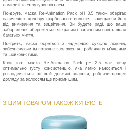
ламкості та сплутуванню пасм.
По-друге, маска Re-Animation Pack pH 3.5 також зберігає
насиченість кольору фарбованого волосся, захищаючи його
від вимивання та вицвітання. Ви будете раді, що ваше
забарвлення збережеться яскравим і насиченим навіть після
багатьох миття.
По-третє, маска бореться з надмірною сухістю локонів,
забезпечуючи їм потужне зволоження і роблячи їх м'якшими
та шовковистими.
Крім того, маска Re-Animation Pack pH 3.5 має ніжну
оптимально густу консистенцію, яка легко наноситься і
розподіляється по всій довжині волосся, роблячи процес
догляду за волоссям ще приємнішим.
З ЦИМ ТОВАРОМ ТАКОЖ КУПУЮТЬ