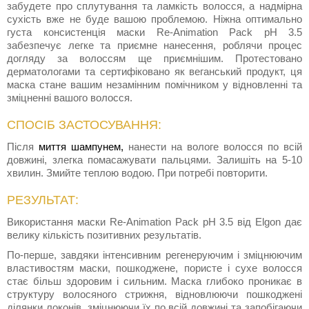
забудете про сплутування та ламкість волосся, а надмірна
сухість вже не буде вашою проблемою. Ніжна оптимально
густа консистенція маски Re-Animation Pack pH 3.5
забезпечує легке та приємне нанесення, роблячи процес
догляду за волоссям ще приємнішим. Протестовано
дерматологами та сертифіковано як веганський продукт, ця
маска стане вашим незамінним помічником у відновленні та
зміцненні вашого волосся.
СПОСІБ ЗАСТОСУВАННЯ:
Після
миття шампунем,
нанести на вологе волосся по всій
довжині, злегка помасажувати пальцями. Залишіть на 5-10
хвилин. Змийте теплою водою. При потребі повторити.
РЕЗУЛЬТАТ:
Використання маски Re-Animation Pack pH 3.5 від Elgon дає
велику кількість позитивних результатів.
По-перше, завдяки інтенсивним регенеруючим і зміцнюючим
властивостям маски, пошкоджене, пористе і сухе волосся
стає більш здоровим і сильним. Маска глибоко проникає в
структуру волосяного стрижня, відновлюючи пошкоджені
ділянки локонів, зміцнюючи їх по всій довжині та запобігаючи