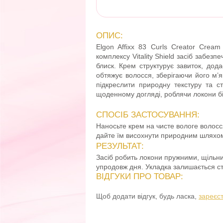
ОПИС:
Elgon Affixx 83 Curls Creator Crea
комплексу Vitality Shield засіб забезп
блиск. Крем структурує завиток, дода
обтяжує волосся, зберігаючи його м’я
підкреслити природну текстуру та ст
щоденному догляді, роблячи локони б
СПОСІБ ЗАСТОСУВАННЯ:
Наносьте крем на чисте вологе волосс
дайте їм висохнути природним шляхо
РЕЗУЛЬТАТ:
Засіб робить локони пружними, щільним
упродовж дня. Укладка залишається сті
ВІДГУКИ ПРО ТОВАР:
Щоб додати відгук, будь ласка,
зареєс