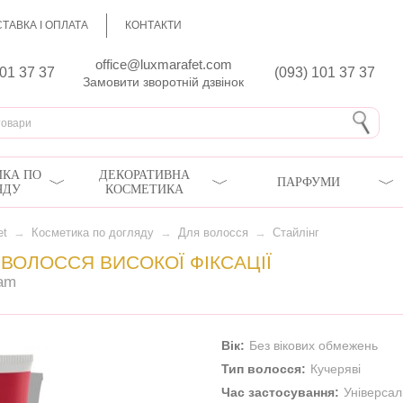
ТАВКА І ОПЛАТА
КОНТАКТИ
office@luxmarafet.com
801 37 37
(093) 101 37 37
Замовити зворотній дзвінок
КА ПО
ДЕКОРАТИВНА
ПАРФУМИ
ЯДУ
КОСМЕТИКА
et
→
Косметика по догляду
→
Для волосся
→
Стайлінг
ВОЛОССЯ ВИСОКОЇ ФІКСАЦІЇ
eam
Вік:
Без вікових обмежень
Тип волосся:
Кучеряві
Час застосування:
Універса