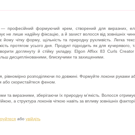
m — професійний формуючий крем, створений для виразних, ела
ечує не лише надійну фіксацію, а й захист волосся від зовнішніх чи
є йому чітку форму, щільність та природну рухливість. Легка тек
кість протягом усього дня. Продукт підходить як для кучерявого, 
ворити доглянуту й стійку укладку. Elgon Affixx 83 Curls Crea
ільш дисциплінованими, блискучими та захищеними.
я, рівномірно розподіляючи по довжині. Формуйте локони руками аб
м або скористайтеся феном.
и та виразними, зберігаючи їх природну м’якість. Волосся отримує 
йкою, а структура локонів чіткою навіть за впливу зовнішніх факторі
труйтеся
або
увійдіть