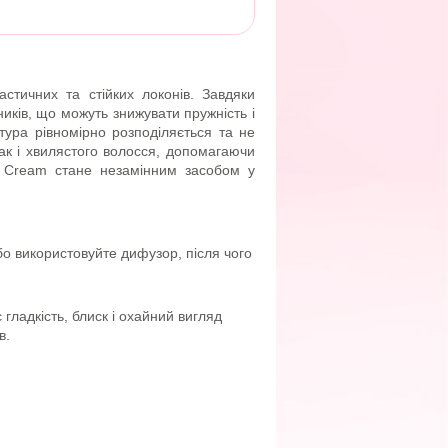
стичних та стійких локонів. Завдяки
нників, що можуть знижувати пружність і
стура рівномірно розподіляється та не
так і хвилястого волосся, допомагаючи
tor Cream стане незамінним засобом у
о використовуйте дифузор, після чого
гладкість, блиск і охайний вигляд
в.