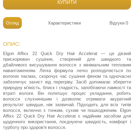
КУПИТИ
Огляд
Характеристики
Відгуки
0
ОПИС:
Elgon Affixx 22 Quick Dry Hair Accelerat — це дієвий
прискорювач сушіння, створений для швидкого та
дбайливого висушування волосся з мінімальним тепловим
навантаженням. Легка формула легко розподіляється по
вологих пасмах, скорочує час сушіння феном та одночасно
забезпечує захист від перегріву. Засіб допомагає зберегти
природну м’якість, блиск і гладкість, запобігаючи ламкості та
втраті вологи. Він полегшує процес укладання, робить
волосся слухнянішим і дозволяє отримати акуратний
результат швидше, ніж зазвичай. Підходить для всіх типів
волосся, включно з тонким, сухим чи пошкодженим. Elgon
Affixx 22 Quick Dry Hair Accelerat є надійним засобом для
щоденного використання, поєднуючи швидкість, комфорт і
турботу про здоров’я волосся.