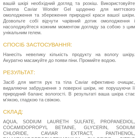
вашій шкірі необхідний догляд та розкіш. Використовуйте
Clarena Caviar Wonder Gel щоденно для миттєвого
омолодження та збереження природної краси вашої шкіри.
Дозвольте собі відчути чарівний дотик омолодження і
насолоджуйтеся кожним моментом догляду за собою з цим
унікальним гелем.
СПОСІБ ЗАСТОСУВАННЯ:
Нанесіть невелику кількість продукту на вологу шкіру.
Акуратно масажуйте до появи піни. Промийте водою.
РЕЗУЛЬТАТ:
Засіб для миття рук та тіла Caviar ефективно очищає,
видаляючи забруднення з поверхні шкіри, не порушуючи її
природний баланс вологості. В результаті ваша шкіра стає
м'якою, гладкою та свіжою.
СКЛАД:
AQUA, SODIUM LAURETH SULFATE, PROPANEDIOL,
COCAMIDOPROPYL BETAINE, GLYCERIN, SODIUM
CHLORIDE, CAVIAR EXTRACT, PANTHENOL,