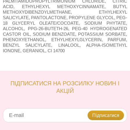
PALMITAMIDOPROPYLTRIMONIUM CHLORIDE, CITRIC
ACID, ETHYLHEXYL METHOXYCINNAMATE, BUTYL
METHOXYDIBENZOYLMETHANE, ETHYLHEXYL
SALICYLATE, PANTOLACTONE, PROPYLENE GLYCOL, PEG-
18 GLYCERYL OLEATE/COCOATE, SODIUM PHYTATE,
ALCOHOL, PPG-26-BUTETH-26, PEG-40 HYDROGENATED
CASTOR OIL, SODIUM BENZOATE, POTASSIUM SORBATE,
PHENOXYETHANOL, ETHYLHEXYLGLYCERIN, PARFUM,
BENZYL SALICYLATE, LINALOOL, ALPHA-ISOMETHYL
IONONE, GERANIOL, CI 14700
ПІДПИСАТИСЯ НА РОЗСИЛКУ НОВИН І
АКЦІЙ
Підписатися