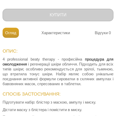
КУПИТИ
Огляд
Характеристики
Відгуки
0
ОПИС:
4 professional beaty therapy - професійна
процедура для
омолодження
і регенерації шкіри обличчя. Підходить для всіх
типів шкіри; особливо рекомендується для зрілої, тьмяною,
що втратила тонус шкіри. Набір являє собою унікальне
поєднання активної формули сироватки в скляних ампулах і
бавовняних масок, спресованих в таблетки.
СПОСІБ ЗАСТОСУВАННЯ:
Підготувати набір: блістер з маскою, ампулу і миску.
Дістати маску з блістера і помістити в миску.