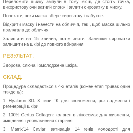
Переломити шийку ампули в тому місці, де стоїть точка,
використовуючи ватний спонж і вилити сироватку в миску.
Почекати, поки маска вбере сироватку і набухне.
Відкрити маску і нанести на обличчя, так , щоб маска щільно
прилягала до обличчя.
Залишити на 15 хвилин, потім зняти. Залишки сироватки
залишити на шкірі до повного вбирання.
РЕЗУЛЬТАТ:
Здорова, сяюча і омолоджена шкіра.
СКЛАД:
Процедура складається з 4-х етапів (кожен етап триває один
тиждень):
1: Hyaluron 3D: 3 типи ГК для зволоження, розгладження і
регенерації шкіри
2: 100% Certus Collagen: колаген в ліпосомах для живлення,
зміцнення і уповільнення старіння
3: Matrix'14 Caviar: активація 14 генів молодості для