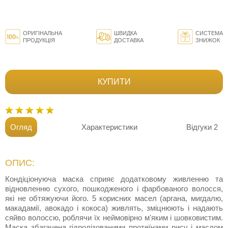
ОРИГІНАЛЬНА
ШВИДКА
СИСТЕМА
ПРОДУКЦІЯ
ДОСТАВКА
ЗНИЖОК
КУПИТИ
Огляд
Характеристики
Відгуки
2
ОПИС:
Кондіціонуюча маска сприяє додатковому живленню та
відновленню сухого, пошкодженого і фарбованого волосся,
які не обтяжуючи його. 5 корисних масел (аргана, мигдалю,
макадамії, авокадо і кокоса) живлять, зміцнюють і надають
сяйво волоссю, роблячи їх неймовірно м'яким і шовковистим.
Маска збагачена гідролізованими протеїнами рису і маслом