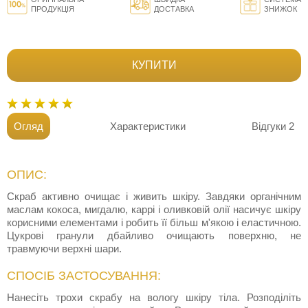
ПРОДУКЦІЯ
ДОСТАВКА
ЗНИЖОК
КУПИТИ
Огляд
Характеристики
Відгуки
2
ОПИС:
Скраб активно очищає і живить шкіру. Завдяки органічним
маслам кокоса, мигдалю, каррі і оливковій олії насичує шкіру
корисними елементами і робить її більш м'якою і еластичною.
Цукрові гранули дбайливо очищають поверхню, не
травмуючи верхні шари.
СПОСІБ ЗАСТОСУВАННЯ:
Нанесіть трохи скрабу на вологу шкіру тіла. Розподіліть