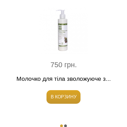
750 грн.
а з
Молочко для тіла зволожуюче з...
Зв
В КОРЗИНУ