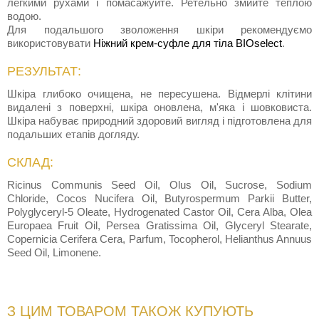
легкими рухами і помасажуйте. Ретельно змийте теплою
водою.
Для подальшого зволоження шкіри рекомендуємо
використовувати
Ніжний крем-cуфле для тіла BIOselect
.
РЕЗУЛЬТАТ:
Шкіра глибоко очищена, не пересушена. Відмерлі клітини
видалені з поверхні, шкіра оновлена, м'яка і шовковиста.
Шкіра набуває природний здоровий вигляд і підготовлена для
подальших етапів догляду.
СКЛАД:
Ricinus Communis Seed Oil, Olus Oil, Sucrose, Sodium
Chloride, Cocos Nucifera Oil, Butyrospermum Parkii Butter,
Polyglyceryl-5 Oleate, Hydrogenated Castor Oil, Cera Alba, Olea
Europaea Fruit Oil, Persea Gratissima Oil, Glyceryl Stearate,
Copernicia Cerifera Cera, Parfum, Tocopherol, Helianthus Annuus
Seed Oil, Limonene.
З ЦИМ ТОВАРОМ ТАКОЖ КУПУЮТЬ