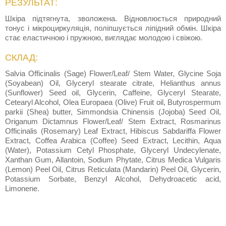
РЕЗУЛЬТАТ:
Шкіра підтягнута, зволожена. Відновлюється природний
тонус і мікроциркуляція, поліпшується ліпідний обмін. Шкіра
стає еластичною і пружною, виглядає молодою і свіжою.
СКЛАД:
Salvia Officinalis (Sage) Flower/Leaf/ Stem Water, Glycine Soja
(Soyabean) Oil, Glyceryl stearate citrate, Helianthus annus
(Sunflower) Seed oil, Glycerin, Caffeine, Glyceryl Stearate,
Cetearyl Alcohol, Olea Europaea (Olive) Fruit oil, Butyrospermum
parkii (Shea) butter, Simmondsia Chinensis (Jojoba) Seed Oil,
Origanum Dictamnus Flower/Leaf/ Stem Extract, Rosmarinus
Officinalis (Rosemary) Leaf Extract, Hibiscus Sabdariffa Flower
Extract, Coffea Arabica (Coffee) Seed Extract, Lecithin, Aqua
(Water), Potassium Cetyl Phosphate, Glyceryl Undecylenate,
Xanthan Gum, Allantoin, Sodium Phytate, Citrus Medica Vulgaris
(Lemon) Peel Oil, Citrus Reticulata (Mandarin) Peel Oil, Glycerin,
Potassium Sorbate, Benzyl Alcohol, Dehydroacetic acid,
Limonene.