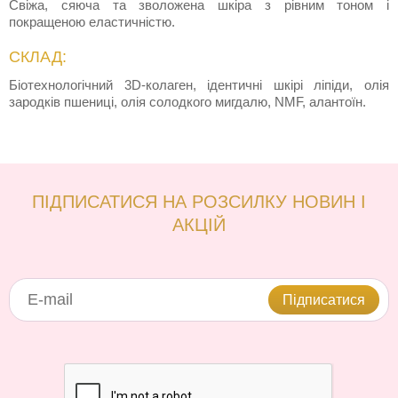
Свіжа, сяюча та зволожена шкіра з рівним тоном і
покращеною еластичністю.
СКЛАД:
Біотехнологічний 3D-колаген, ідентичні шкірі ліпіди, олія
зародків пшениці, олія солодкого мигдалю, NMF, алантоїн.
ПІДПИСАТИСЯ НА РОЗСИЛКУ НОВИН І
АКЦІЙ
Підписатися