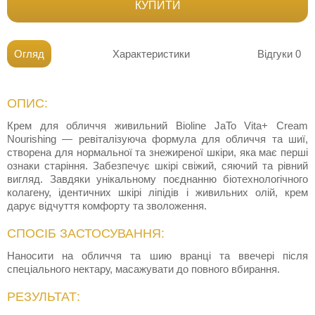
КУПИТИ
Огляд
Характеристики
Відгуки
0
ОПИС:
Крем для обличчя живильний Bioline JaTo Vita+ Cream
Nourishing — ревіталізуюча формула для обличчя та шиї,
створена для нормальної та знежиреної шкіри, яка має перші
ознаки старіння. Забезпечує шкірі свіжий, сяючий та рівний
вигляд. Завдяки унікальному поєднанню біотехнологічного
колагену, ідентичних шкірі ліпідів і живильних олій, крем
дарує відчуття комфорту та зволоження.
СПОСІБ ЗАСТОСУВАННЯ:
Наносити на обличчя та шию вранці та ввечері після
спеціального нектару, масажувати до повного вбирання.
РЕЗУЛЬТАТ: